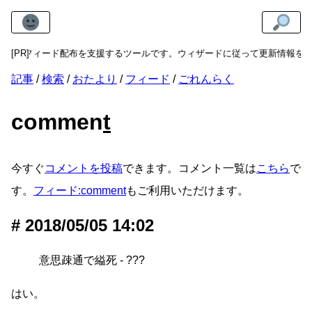
イトのフィード配布を支援するツールです。ウィザードに従って更新情報を入力
[PR]
記事
検索
おたより
フィード
ごれんらく
commen
t
今すぐ
コメントを投稿
できます。コメント一覧は
こちら
で
す。
フィード:comment
もご利用いただけます。
2018/05/05 14:02
意思疎通で縊死 - ???
はい。