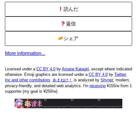
読んだ
返信
シェア
More information...
Licensed under a
CC BY 4.0
by
Amane Katagiri
, except where indicated
otherwise. Emoji graphics are licensed under a
CC BY 4.0
by
Twitter,
Inc and other contributors
.
あまねけ！
is analyzed by
Shynet
, modern,
privacy-friendly, and detailed web analytics.
I'm
receiving
¥155/w from 1
supporter (my goal is ¥250/w).