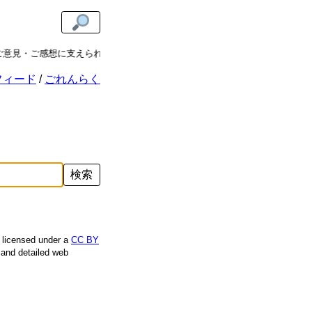
ご意見・ご感想に支えられています。
記事をシェアする際は、ぜひ公式ハッシ
フィード
ごれんらく
検索
e licensed under a
CC BY
, and detailed web