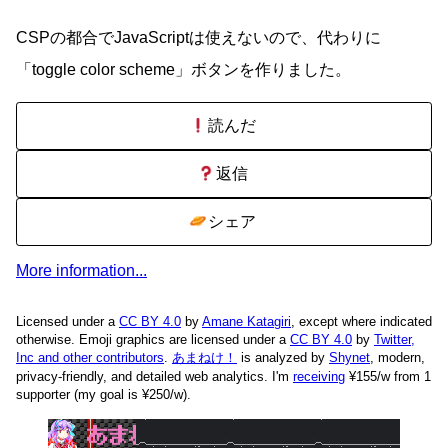
CSPの都合でJavaScriptは使えないので、代わりに
「toggle color scheme」ボタンを作りました。
読んだ
返信
シェア
More information...
Licensed under a
CC BY 4.0
by
Amane Katagiri
, except where indicated
otherwise. Emoji graphics are licensed under a
CC BY 4.0
by
Twitter,
Inc and other contributors
.
あまねけ！
is analyzed by
Shynet
, modern,
privacy-friendly, and detailed web analytics.
I'm
receiving
¥155/w from 1
supporter (my goal is ¥250/w).