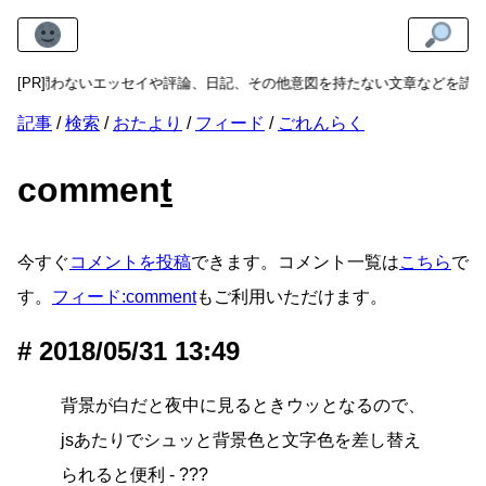
虚実を問わないエッセイや評論、日記、その他意図を持たない文章などを読む
[PR]
記事
検索
おたより
フィード
ごれんらく
commen
t
今すぐ
コメントを投稿
できます。コメント一覧は
こちら
で
す。
フィード:comment
もご利用いただけます。
2018/05/31 13:49
背景が白だと夜中に見るときウッとなるので、
jsあたりでシュッと背景色と文字色を差し替え
られると便利 - ???