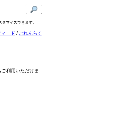
タマイズできます。
The Color Wheel Clock
でカラフルな時間を過ごしま
フィード
ごれんらく
もご利用いただけま