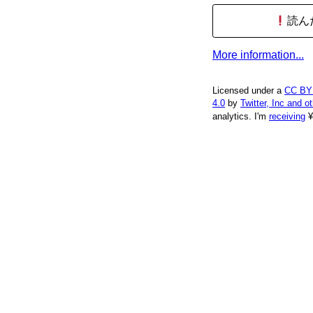
読ん
More information...
Licensed under a
CC BY
4.0
by
Twitter, Inc and o
analytics.
I'm
receiving
¥