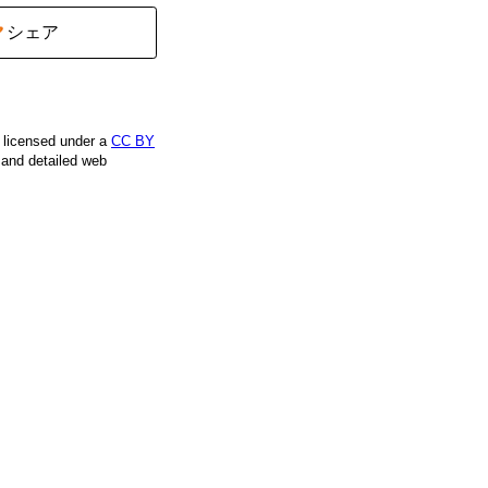
シェア
e licensed under a
CC BY
, and detailed web