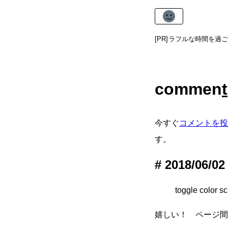
The Color Wheel Clock
でカラフルな時間を過ご
[PR]
commen
t
今すぐ
コメントを投
す。
2018/06/02
toggle co
嬉しい！ ページ間