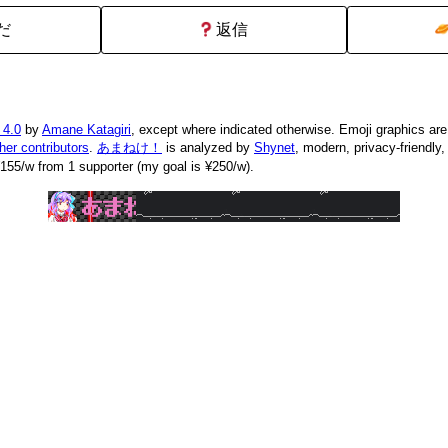
だ
返信
 4.0
by
Amane Katagiri
, except where indicated otherwise. Emoji graphics ar
ther contributors
.
あまねけ！
is analyzed by
Shynet
, modern, privacy-friendly
155/w from 1 supporter (my goal is ¥250/w).