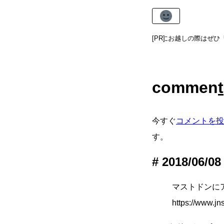
吉祥寺のハーモニカ横丁にお越しの際はぜひ「
[PR]
commen
t
今すぐ
コメントを投
す。
2018/06/08
マストドンに
https://www.jns