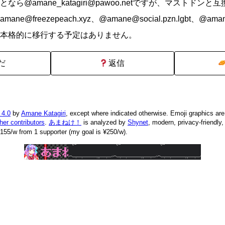
ら@amane_katagiri@pawoo.netですが、マストドン
@freezepeach.xyz、@amane@social.pzn.lgbt、@amane@
本格的に移行する予定はありません。
だ
返信
 4.0
by
Amane Katagiri
, except where indicated otherwise. Emoji graphics ar
ther contributors
.
あまねけ！
is analyzed by
Shynet
, modern, privacy-friendly
155/w from 1 supporter (my goal is ¥250/w).