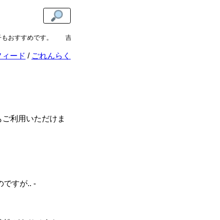
もおすすめです。
吉祥寺のハーモニカ横丁にお越しの際はぜひ「有職たい
フィード
ごれんらく
もご利用いただけま
が.. -