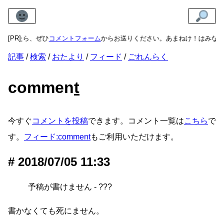
りましたら、ぜひ
[PR]
コメントフォーム
からお送りください。あまねけ！はみなさ
記事
検索
おたより
フィード
ごれんらく
commen
t
今すぐ
コメントを投稿
できます。コメント一覧は
こちら
で
す。
フィード:comment
もご利用いただけます。
2018/07/05 11:33
予稿が書けません - ???
書かなくても死にません。