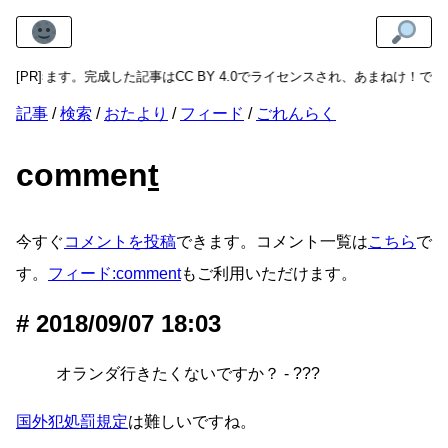
スト
できます。完成した記事はCC BY 4.0でライセンスされ、あまねけ！
[PR]
記事
検索
おたより
フィード
ごれんらく
commen
t
今すぐ
コメントを投稿
できます。コメント一覧は
こちら
で
す。
フィード:comment
もご利用いただけます。
2018/09/07 18:03
オランダ行きたくないですか？ - ???
国外犯処罰規定
は難しいですね。