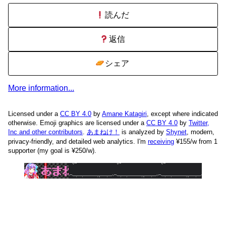
読んだ
返信
シェア
More information...
Licensed under a
CC BY 4.0
by
Amane Katagiri
, except where indicated
otherwise. Emoji graphics are licensed under a
CC BY 4.0
by
Twitter,
Inc and other contributors
.
あまねけ！
is analyzed by
Shynet
, modern,
privacy-friendly, and detailed web analytics.
I'm
receiving
¥155/w from 1
supporter (my goal is ¥250/w).