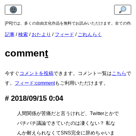
ooks
[PR]
では、多くの自由文化作品を無料でお読みいただけます。全ての作品はCC 
記事
検索
おたより
フィード
ごれんらく
commen
t
今すぐ
コメントを投稿
できます。コメント一覧は
こちら
で
す。
フィード:comment
もご利用いただけます。
2018/09/15 0:04
人間関係が苦痛だと言うけれど、Twitterとかで
バチバチ議論できていたのは凄くない？ 私な
んか耐えられなくてSNS完全に辞めちゃいま