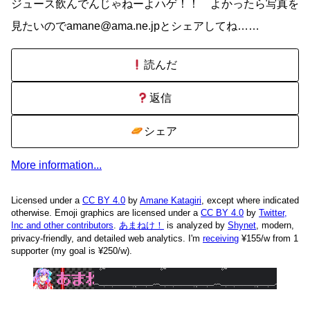
ジュース飲んでんじゃねーよハゲ！！ よかったら写真を
見たいのでamane@ama.ne.jpとシェアしてね……
読んだ
返信
シェア
More information...
Licensed under a
CC BY 4.0
by
Amane Katagiri
, except where indicated
otherwise. Emoji graphics are licensed under a
CC BY 4.0
by
Twitter,
Inc and other contributors
.
あまねけ！
is analyzed by
Shynet
, modern,
privacy-friendly, and detailed web analytics.
I'm
receiving
¥155/w from 1
supporter (my goal is ¥250/w).