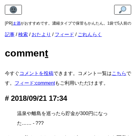
ねりあま酒
[PR]
がおすすめです。濃縮タイプで保管もかんたん。1袋で5人前の甘
記事
検索
おたより
フィード
ごれんらく
commen
t
今すぐ
コメントを投稿
できます。コメント一覧は
こちら
で
す。
フィード:comment
もご利用いただけます。
2018/09/21 17:34
温泉や離島を巡ったら貯金が300円になっ
た…… - ???