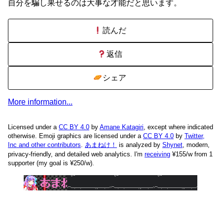
自分を騙し果せるのは大事な才能だと思います。
読んだ
返信
シェア
More information...
Licensed under a
CC BY 4.0
by
Amane Katagiri
, except where indicated
otherwise. Emoji graphics are licensed under a
CC BY 4.0
by
Twitter,
Inc and other contributors
.
あまねけ！
is analyzed by
Shynet
, modern,
privacy-friendly, and detailed web analytics.
I'm
receiving
¥155/w from 1
supporter (my goal is ¥250/w).