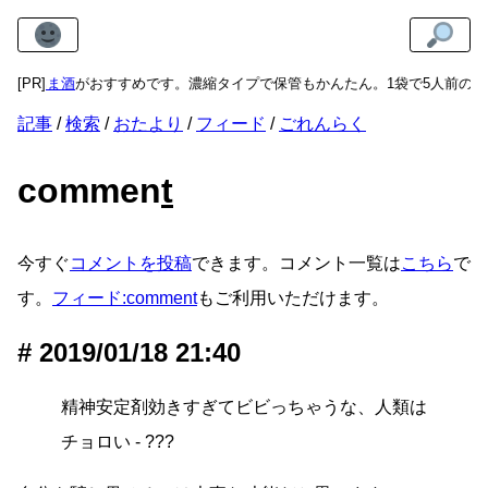
たねりあま酒
[PR]
がおすすめです。濃縮タイプで保管もかんたん。1袋で5人前の甘
記事
検索
おたより
フィード
ごれんらく
commen
t
今すぐ
コメントを投稿
できます。コメント一覧は
こちら
で
す。
フィード:comment
もご利用いただけます。
2019/01/18 21:40
精神安定剤効きすぎてビビっちゃうな、人類は
チョロい - ???