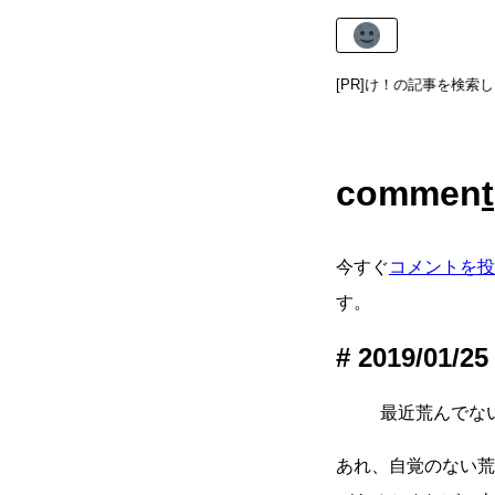
サイト内検索
からあまねけ！の記事を検索しま
[PR]
commen
t
今すぐ
コメントを投
す。
2019/01/25
最近荒んでない？
あれ、自覚のない荒