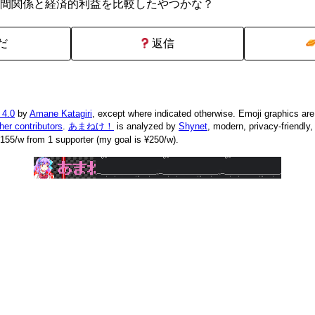
間関係と経済的利益を比較したやつかな？
だ
返信
 4.0
by
Amane Katagiri
, except where indicated otherwise. Emoji graphics ar
ther contributors
.
あまねけ！
is analyzed by
Shynet
, modern, privacy-friendly
155/w from 1 supporter (my goal is ¥250/w).