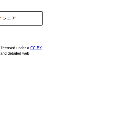
シェア
e licensed under a
CC BY
, and detailed web