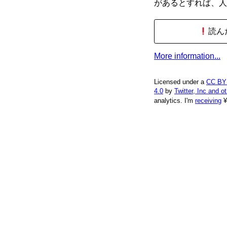
があるとすれば、人
読ん
More information...
Licensed under a
CC BY
4.0
by
Twitter, Inc and o
analytics.
I'm
receiving
¥