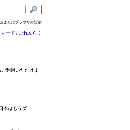
ムまたはブラウザの設定変更が必要です。
左上の太陽 or 新月アイコ
フィード
ごれんらく
もご利用いただけま
日本はもうダ