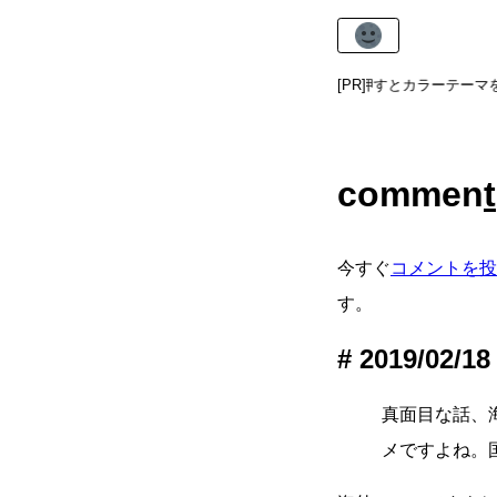
左上の太陽 or 新月アイコンを押すとカラーテー
[PR]
commen
t
今すぐ
コメントを投
す。
2019/02/18
真面目な話、
メですよね。国