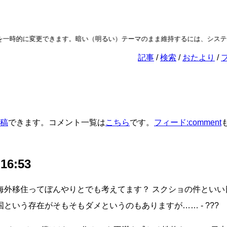
マを一時的に変更できます。暗い（明るい）テーマのまま維持するには、システ
記事
検索
おたより
稿
できます。コメント一覧は
こちら
です。
フィード:comment
 16:53
海外移住ってぼんやりとでも考えてます？ スクショの件といい
という存在がそもそもダメというのもありますが…… - ???