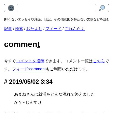
実を問わないエッセイや評論、日記、その他意図を持たない文章などを読むこ
[PR]
記事
検索
おたより
フィード
ごれんらく
commen
t
今すぐ
コメントを投稿
できます。コメント一覧は
こちら
で
す。
フィード:comment
もご利用いただけます。
2019/05/02 3:34
あまねさんは就活をどんな流れで終えました
か？ - じんすけ