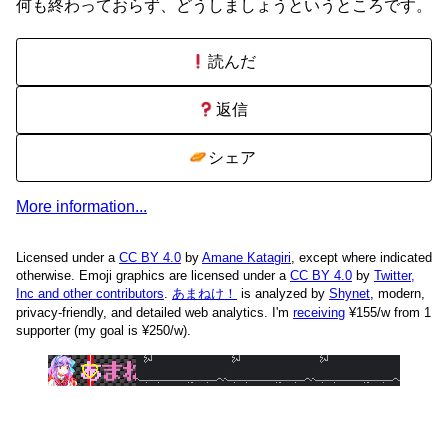
何も終わっておらず、どうしましょうというところです。
読んだ
返信
シェア
More information...
Licensed under a
CC BY 4.0
by
Amane Katagiri
, except where indicated
otherwise. Emoji graphics are licensed under a
CC BY 4.0
by
Twitter,
Inc and other contributors
.
あまねけ！
is analyzed by
Shynet
, modern,
privacy-friendly, and detailed web analytics.
I'm
receiving
¥155/w from 1
supporter (my goal is ¥250/w).