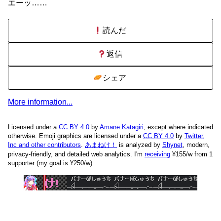
エーッ……
読んだ
返信
シェア
More information...
Licensed under a
CC BY 4.0
by
Amane Katagiri
, except where indicated
otherwise. Emoji graphics are licensed under a
CC BY 4.0
by
Twitter,
Inc and other contributors
.
あまねけ！
is analyzed by
Shynet
, modern,
privacy-friendly, and detailed web analytics.
I'm
receiving
¥155/w from 1
supporter (my goal is ¥250/w).