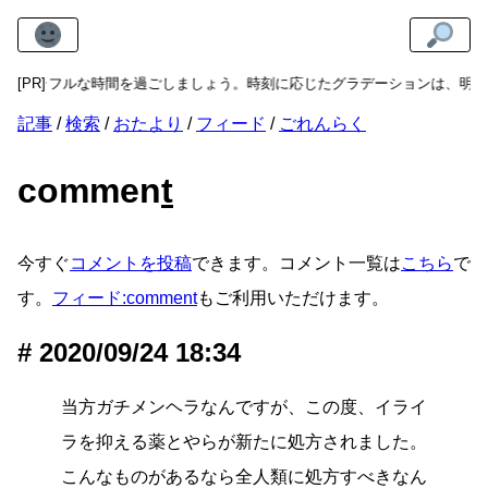
k
でカラフルな時間を過ごしましょう。時刻に応じたグラデーションは、明る
[PR]
記事
検索
おたより
フィード
ごれんらく
commen
t
今すぐ
コメントを投稿
できます。コメント一覧は
こちら
で
す。
フィード:comment
もご利用いただけます。
2020/09/24 18:34
当方ガチメンヘラなんですが、この度、イライ
ラを抑える薬とやらが新たに処方されました。
こんなものがあるなら全人類に処方すべきなん