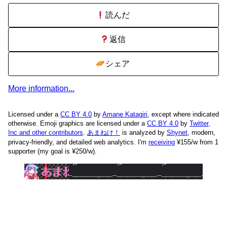
読んだ
返信
シェア
More information...
Licensed under a
CC BY 4.0
by
Amane Katagiri
, except where indicated
otherwise. Emoji graphics are licensed under a
CC BY 4.0
by
Twitter,
Inc and other contributors
.
あまねけ！
is analyzed by
Shynet
, modern,
privacy-friendly, and detailed web analytics.
I'm
receiving
¥155/w from 1
supporter (my goal is ¥250/w).