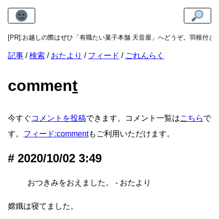
カ横丁にお越しの際はぜひ「有職たい菓子本舗 天音屋」へどうぞ。羽根付き
[PR]
記事
検索
おたより
フィード
ごれんらく
commen
t
今すぐ
コメントを投稿
できます。コメント一覧は
こちら
で
す。
フィード:comment
もご利用いただけます。
2020/10/02 3:49
おつきみをおえました。 - おたより
嫦娥は寝てました。