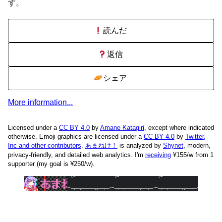
す。
読んだ
返信
シェア
More information...
Licensed under a
CC BY 4.0
by
Amane Katagiri
, except where indicated
otherwise. Emoji graphics are licensed under a
CC BY 4.0
by
Twitter,
Inc and other contributors
.
あまねけ！
is analyzed by
Shynet
, modern,
privacy-friendly, and detailed web analytics.
I'm
receiving
¥155/w from 1
supporter (my goal is ¥250/w).