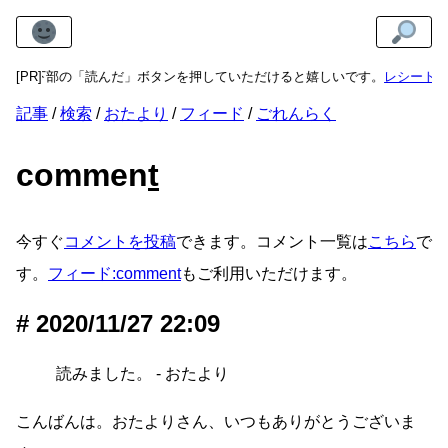
たら最下部の「読んだ」ボタンを押していただけると嬉しいです。
[PR]
レシートプ
記事
検索
おたより
フィード
ごれんらく
commen
t
今すぐ
コメントを投稿
できます。コメント一覧は
こちら
で
す。
フィード:comment
もご利用いただけます。
2020/11/27 22:09
読みました。 - おたより
こんばんは。おたよりさん、いつもありがとうございま