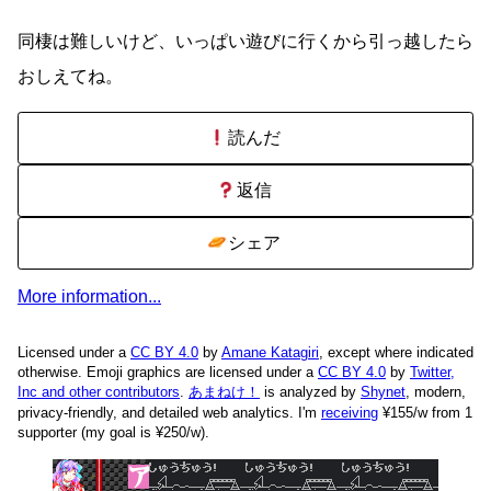
同棲は難しいけど、いっぱい遊びに行くから引っ越したら
おしえてね。
読んだ
返信
シェア
More information...
Licensed under a
CC BY 4.0
by
Amane Katagiri
, except where indicated
otherwise. Emoji graphics are licensed under a
CC BY 4.0
by
Twitter,
Inc and other contributors
.
あまねけ！
is analyzed by
Shynet
, modern,
privacy-friendly, and detailed web analytics.
I'm
receiving
¥155/w from 1
supporter (my goal is ¥250/w).