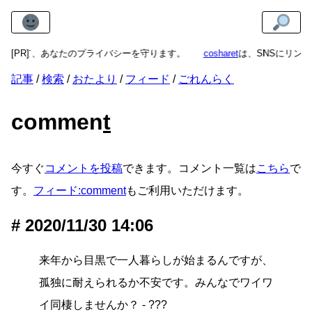
動作して、あなたのプライバシーを守ります。
[PR]
cosharet
は、SNSにリン
記事
検索
おたより
フィード
ごれんらく
commen
t
今すぐ
コメントを投稿
できます。コメント一覧は
こちら
で
す。
フィード:comment
もご利用いただけます。
2020/11/30 14:06
来年から目黒で一人暮らしが始まるんですが、
孤独に耐えられるか不安です。みんなでワイワ
イ同棲しませんか？ - ???