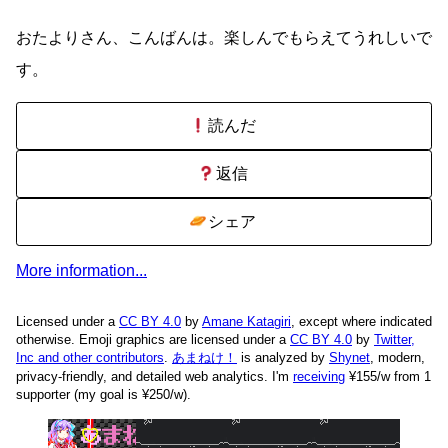
おたよりさん、こんばんは。楽しんでもらえてうれしいで
す。
読んだ
返信
シェア
More information...
Licensed under a
CC BY 4.0
by
Amane Katagiri
, except where indicated
otherwise. Emoji graphics are licensed under a
CC BY 4.0
by
Twitter,
Inc and other contributors
.
あまねけ！
is analyzed by
Shynet
, modern,
privacy-friendly, and detailed web analytics.
I'm
receiving
¥155/w from 1
supporter (my goal is ¥250/w).