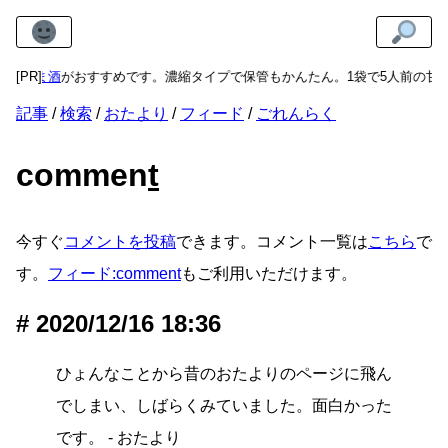
ねりあま酒
[PR]
がおすすめです。濃縮タイプで保管もかんたん。1袋で5人前の甘
記事
検索
おたより
フィード
ごれんらく
commen
t
今すぐ
コメントを投稿
できます。コメント一覧は
こちら
で
す。
フィード:comment
もご利用いただけます。
2020/12/16 18:36
ひょんなことから昔のおたよりのページに飛ん
でしまい、しばらくみていました。面白かった
です。 - おたより