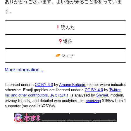
ありがとうございます。よい春が来ることを祈っていま
す。
読んだ
返信
シェア
More information...
Licensed under a
CC BY 4.0
by
Amane Katagiri
, except where indicated
otherwise. Emoji graphics are licensed under a
CC BY 4.0
by
Twitter,
Inc and other contributors
.
あまねけ！
is analyzed by
Shynet
, modern,
privacy-friendly, and detailed web analytics.
I'm
receiving
¥155/w from 1
supporter (my goal is ¥250/w).