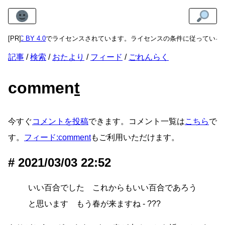
くは
[PR]
CC BY 4.0
でライセンスされています。ライセンスの条件に従っている
記事
検索
おたより
フィード
ごれんらく
commen
t
今すぐ
コメントを投稿
できます。コメント一覧は
こちら
で
す。
フィード:comment
もご利用いただけます。
2021/03/03 22:52
いい百合でした これからもいい百合であろう
と思います もう春が来ますね - ???