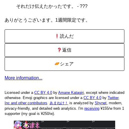
それだけ伝えたかったです。 - ???
ありがとうございます。1週間限定です。
読んだ
返信
シェア
More information...
Licensed under a
CC BY 4.0
by
Amane Katagiri
, except where indicated
otherwise. Emoji graphics are licensed under a
CC BY 4.0
by
Twitter,
Inc and other contributors
.
あまねけ！
is analyzed by
Shynet
, modern,
privacy-friendly, and detailed web analytics.
I'm
receiving
¥155/w from 1
supporter (my goal is ¥250/w).