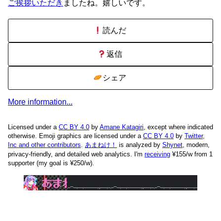
ご挨拶いただき
ましたね。嬉しいです。
読んだ
返信
シェア
More information...
Licensed under a
CC BY 4.0
by
Amane Katagiri
, except where indicated
otherwise. Emoji graphics are licensed under a
CC BY 4.0
by
Twitter,
Inc and other contributors
.
あまねけ！
is analyzed by
Shynet
, modern,
privacy-friendly, and detailed web analytics.
I'm
receiving
¥155/w from 1
supporter (my goal is ¥250/w).