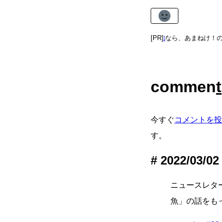
あまねけ！新着記事通知
[PR]
なら、あまねけ！の
commen
t
今すぐ
コメントを投
す。
2022/03/02
ニュースレタ
魚」の話をもっ