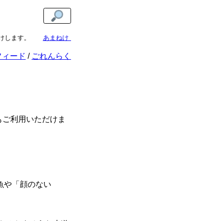
けします。
あまねけ！新着記事通知
なら、あまねけ！の更新を見逃しませ
フィード
ごれんらく
もご利用いただけま
魚や「顔のない