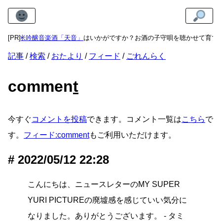
物に
[PR]
純米吟醸音楽酒「天音」
はいかがですか？お酒の子守唄を聴かせて育て
記事
検索
おたより
フィード
ごれんらく
commen
t
今すぐ
コメントを投稿
できます。コメント一覧は
こちら
で
す。
フィード:comment
もご利用いただけます。
2022/05/12 22:28
こんにちは、ニュースレターのMY SUPER
YURI PICTUREの廃墟感を感じていい気分に
なりました。ありがとうございます。 - タミ