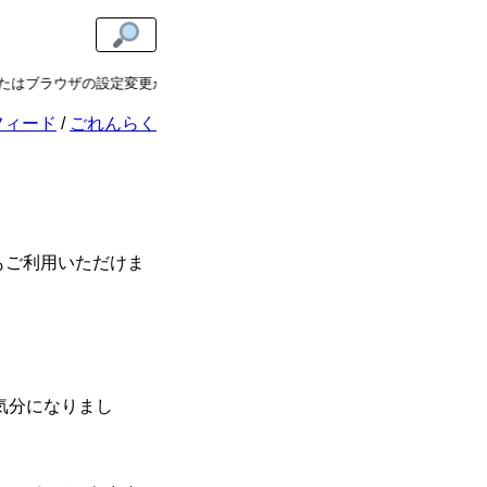
はブラウザの設定変更が必要です。
右上の虫眼鏡アイコンを押すとフォ
フィード
ごれんらく
もご利用いただけま
気分になりまし