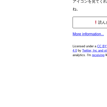
アイコンを見てくれ
ね。
読ん
More information...
Licensed under a
CC BY
4.0
by
Twitter, Inc and o
analytics.
I'm
receiving
¥