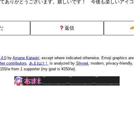
てありがとうございます。嬉しいです！ 今後も楽しいアイコ
だ
返信
 4.0
by
Amane Katagiri
, except where indicated otherwise. Emoji graphics ar
ther contributors
.
あまねけ！
is analyzed by
Shynet
, modern, privacy-friendly
155/w from 1 supporter (my goal is ¥250/w).