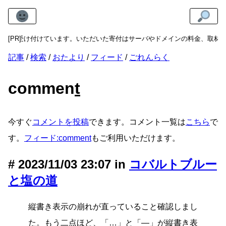
寄付
[PR]
を受け付けています。いただいた寄付はサーバやドメインの料金、取材費
記事
検索
おたより
フィード
ごれんらく
commen
t
今すぐ
コメントを投稿
できます。コメント一覧は
こちら
で
す。
フィード:comment
もご利用いただけます。
2023/11/03 23:07 in
コバルトブルー
と塩の道
縦書き表示の崩れが直っていること確認しまし
た。もう二点ほど、「…」と「―」が縦書き表