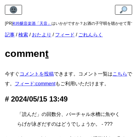
物に
[PR]
純米吟醸音楽酒「天音」
はいかがですか？お酒の子守唄を聴かせて育て
記事
検索
おたより
フィード
ごれんらく
commen
t
今すぐ
コメントを投稿
できます。コメント一覧は
こちら
で
す。
フィード:comment
もご利用いただけます。
2024/05/15 13:49
「読んだ」の回数分、バーチャル水槽に魚やく
らげが泳ぎだすのはどうでしょうか。 - ???