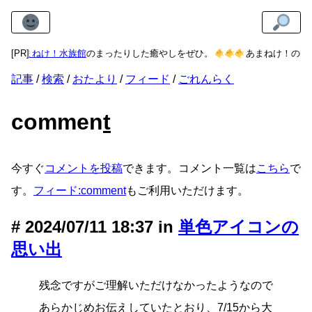
に
あまねけ！水族館
[PR]
のまったりした癒やしをぜひ。
あまねけ！の同接
記事
検索
おたより
フィード
ごれんらく
commen
t
今すぐ
コメントを投稿
できます。コメント一覧は
こちら
で
す。
フィード:comment
もご利用いただけます。
2024/07/11 18:37 in
単色アイコンの
思い出
残念ですがご理解いただけなかったようなので
あらかじめお伝えしていたとおり、7/15から大