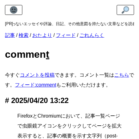
実を問わないエッセイや評論、日記、その他意図を持たない文章などを読む
[PR]
記事
検索
おたより
フィード
ごれんらく
commen
t
今すぐ
コメントを投稿
できます。コメント一覧は
こちら
で
す。
フィード:comment
もご利用いただけます。
2025/04/20 13:22
FirefoxとChromiumにおいて、記事一覧ページ
で虫眼鏡アイコンをクリックしてページを拡大
表示すると、記事の概要を示す文字列（post-