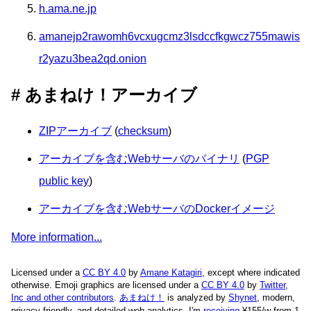
h.ama.ne.jp
amanejp2rawomh6vcxugcmz3lsdccfkgwcz755mawis
r2yazu3bea2qd.onion
あまねけ！アーカイブ
ZIPアーカイブ
(
checksum
)
アーカイブを含むWebサーバのバイナリ
(
PGP
public key
)
アーカイブを含むWebサーバのDockerイメージ
More information...
Licensed under a
CC BY 4.0
by
Amane Katagiri
, except where indicated
otherwise. Emoji graphics are licensed under a
CC BY 4.0
by
Twitter,
Inc and other contributors
.
あまねけ！
is analyzed by
Shynet
, modern,
privacy-friendly, and detailed web analytics.
I'm
receiving
¥155/w from 1