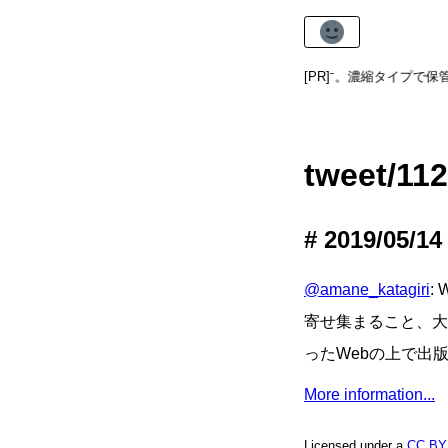
寒い夜には
かたねりあま酒
がおすすめです。濃縮タイプで保管
[PR]
tweet/11
2019/05/14
@amane_katagiri
:
寄せ集まること、大
ったWebの上で出
More information...
Licensed under a
CC BY