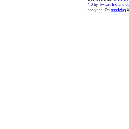
4.0
by
Twitter, Inc and o
analytics.
I'm
receiving
¥