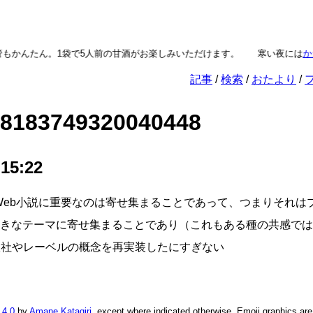
もかんたん。1袋で5人前の甘酒がお楽しみいただけます。
寒い夜には
か
記事
検索
おたより
28183749320040448
 15:22
 Web小説に重要なのは寄せ集まることであって、つまりそれは
きなテーマに寄せ集まることであり（これもある種の共感では
版社やレーベルの概念を再実装したにすぎない
 4.0
by
Amane Katagiri
, except where indicated otherwise. Emoji graphics ar