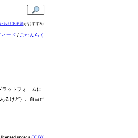
たねりあま酒
がおすすめです。濃縮タイプで保管もかんたん。1袋で5人前の
フィード
ごれんらく
プラットフォームに
あるけど）、自由だ
e licensed under a
CC BY