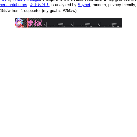
ther contributors
.
あまねけ！
is analyzed by
Shynet
, modern, privacy-friendly
155/w from 1 supporter (my goal is ¥250/w).