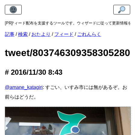
トのフィード配布を支援するツールです。ウィザードに従って更新情報を入力
[PR]
記事
検索
おたより
フィード
ごれんらく
tweet/803746309358305280
2016/11/30 8:43
@amane_katagiri
: すごい、いすみ市には無があるぞ。お
前らはどうだ。