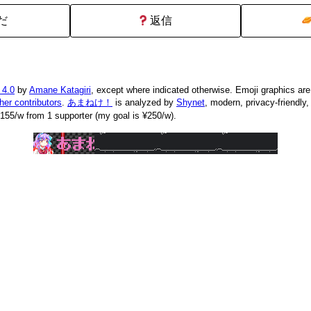
だ
返信
 4.0
by
Amane Katagiri
, except where indicated otherwise. Emoji graphics ar
ther contributors
.
あまねけ！
is analyzed by
Shynet
, modern, privacy-friendly
155/w from 1 supporter (my goal is ¥250/w).