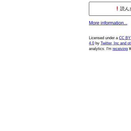
読ん
More information...
Licensed under a
CC BY
4.0
by
Twitter, Inc and o
analytics.
I'm
receiving
¥