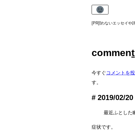
ugokiカテゴリ
では、虚実を問わないエッセイや評
[PR]
commen
t
今すぐ
コメントを投
す。
2019/02/20
最近ふとした瞬
症状です。