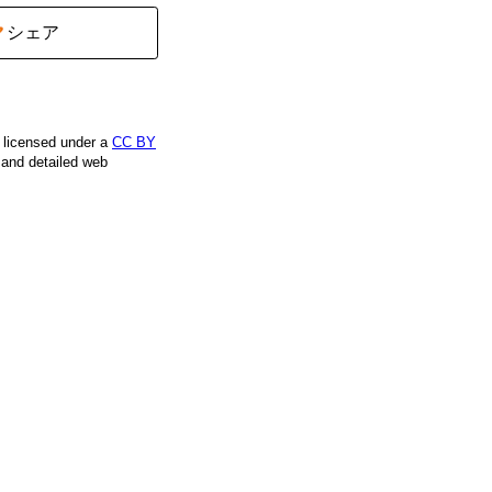
シェア
e licensed under a
CC BY
, and detailed web