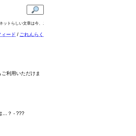
ットらしい文章は今、ここに。
ugokiカテゴリ
では、虚実を問わないエッ
フィード
ごれんらく
もご利用いただけま
 - ???