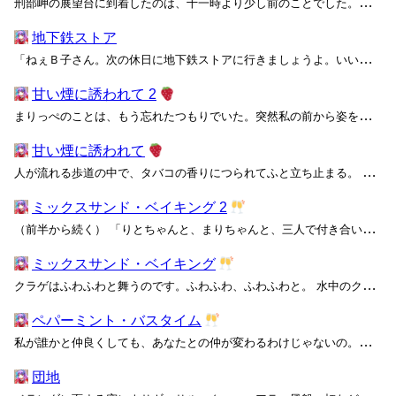
刑部岬の展望台に到着したのは、十一時より少し前のことでした。車を降りると春みたいな夏みたいな曖昧な太陽と、冬みたいな春みたいな冷たい風が我々を出迎えます。大きなジープでくねくねの急勾配を進んだ先に広がるこの数キロメートルの断崖絶壁は、かつて「東洋のドーバー」と呼ばれていたようです...
地下鉄ストア
「ねぇＢ子さん。次の休日に地下鉄ストアに行きましょうよ。いいでしょう？」 「お姉さま。帰ってきたらまずシャワーを浴びてくださいって、私いつも言っています」 昼休みに聞いた「地下鉄ストア」の話は、本当だったらしい。軽薄な噂話に興味のない先輩が、冬の香りと汗の匂いをまとったままこ...
甘い煙に誘われて 2
まりっぺのことは、もう忘れたつもりでいた。突然私の前から姿を消した彼女のことを、いつまでも追い続けるわけにはいかなかったから。 あのとき、まりっぺはどうして私にさよならを言わなかったんだろう。私のことを嫌いになったんだろうか。 まりっぺは、最後に私をＣと呼んでくれた。私が赤沢...
甘い煙に誘われて
人が流れる歩道の中で、タバコの香りにつられてふと立ち止まる。 街を歩いていると、ときどきこんな風に甘い匂いが鼻をくすぐることがあった。甘く煙たいストロベリーの香り。普通に歩いていたら見過ごしてしまうような、そうでなくても数歩のうちに意識の外へ追いやられるような、かすかな心地よさ...
ミックスサンド・ベイキング 2
（前半から続く） 「りとちゃんと、まりちゃんと、三人で付き合いたいの」 確かに、ＰＡＲＫは三人揃ってこそ今までやってこれた。だから、私たちの危機は、私自身の危機でもある。当たり前だけど、それってすごく厄介なことよ。 「だからね、まりちゃん、りとちゃん。私は三人で、私たちで、...
ミックスサンド・ベイキング
クラゲはふわふわと舞うのです。ふわふわ、ふわふわと。 水中のクラゲはそう大きな声で鳴かないそうですから、やはり私は水槽を前にしてもクラゲの鳴き声に気付けなかったのです。あるいは、水槽のクラゲはもうずっと前から弱っていたのかもしれません。 クラゲは原宿でも、ふわふわと飛ぶのでし...
ペパーミント・バスタイム
私が誰かと仲良くしても、あなたとの仲が変わるわけじゃないの。あなたが彼女と仲良くしても、私との仲は変わらずにいてほしいな。私たちを包む幸せは、独占したり所有したりできないものだから。欲張って手のひらで掬い取ろうとしても、溢れて全部こぼれてしまう。 どうすれば、三人で生きていける...
団地