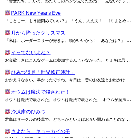
「貴女たち……いま、わたくしのパンツ見てたわね！ 見ないでって、あんなに言ったのに！ あぁっ、信じられないわっ！」 一日全コース貸し切りのゴルフ場に響き渡る甲高い声は、高松 志乃――紫苑女学園高等部三年で、学園内最大の社交クラブ「紫風会」の主宰――のものである。怒りに震える表情...
PARK New Year's Eve
「ことこー、もう鍵閉めていい？」 「うん、大丈夫！ ゴミまとめたらすぐ出るねー」 PARKが2025年最後の営業を終えてから数時間。仕事を終えたりととことこが、今まさに帰ろうとしているところである。 大晦日というのもあって、最低限の在庫整理と売上の集計だけ済ませるつもりのこ...
月から降ったクリスマス
「私は、ボーダーコリーが好きよ。頭がいいから！ あなたは？」 「ボルゾイ！ カッコよくて足が速いから！」 「うん、知ってた！」 「私だって知ってるよ。昔一緒に図鑑見たよね！ んー……あと何の話するんだっけ」 「アレでしょ。脳波を……ね？ みなさ～ん、お手持ちのアルミホイル...
イってないよね？
お金欲しさにこんなゲームに参加するんじゃなかった、とミキは思った。「同時に絶頂しないと出られない部屋」なんて、
ひみつ道具「世界修正時計」
おかえりなさい。早かったですね。今日は、昔のお友達とお出かけって言ってませんでしたか？ あらあら、どうしちゃったんでしょう！ そんなに青ざめちゃって。 それ、昨日あなたにあげたひみつ道具ですよね。世界修正時計……失敗した会話を、時間ごと戻してやり直せる時計です。これがどうかし...
オウムは魔法で殺された！
オウムは魔法で殺された。オウムは魔法で殺された。 オウムが魔法で殺された！ 外では何やら騒ぎになっているのですが、私には何を話しているのか分かりません。 鉄格子の向こうで緑色の煙が上がったかと思うと、色とりどりの綺麗なオウムが次々と地面に落ちていきます。オウムは音を真似する...
冷凍庫のひみつ
君島はサークルの後輩で、どちらかといえばお互い関わることのない――はっきり言うと苦手な――タイプだった。先輩後輩の隔てなく、そして男女の区別もなくしっかり媚びて、しっかり好かれて上手に生きる。一部の女子からは同じくらいしっかり嫌われているけど、陰口を叩かれるほどの悪事でもない。可...
さよなら、キョーカイの子