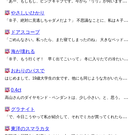
「あー、もしもし、ピンクキャブです。今から『リリ』が伺いますんで、準備お願いします」 床やテーブルのあちらこちらに転がった空き缶を片付ける土曜の昼下がり。やっとのことで掃除を終えた私に、電話口で輸送係の若い男の声がそう告げた。 ベッド、オッケー。ソファ、オッケー。都心の狭いマ...
やさしいひかり
「Ｂ子、絶対に見逃しちゃダメだよ？」 不思議なことに、私はＡ子の言葉に操られるようにその瞬間をじっと待っていた。数分離れた隙に台無しになってしまったらどうしようと、ほんの十歩先にあるトイレに行くのを我慢してしまうほどに。 こたつの上に、Ａ子からもらったプレゼントが置かれている...
ドアスコープ
「ごめんなさい。私ったら、また寝てしまったのね」 大きなベッドで目を覚ましたユミが、ソファに腰掛けてそわそわと待つ私に気付いて声をかける。 眠っているユミを見ていたら、きっと彼女を求めて泣きじゃくってしまうだろうから、私は彼女に背を向けて待っているしかなかった。ラブホテルのつ...
海が壊れる
「Ｂ子、もう行くぞ！ 早く出てこいって」 冬に入りたての冷たい夕暮れの中で、イライラしたＡ子の声と共に乱暴にドアノブを回す音が響く。浮いたレバーがあちこちにぶつかって、不快な金属音がＢ子の部屋を満たした。とはいえ、都心の繁華街から徒歩数分の狭苦しいマンションには、これくらいの騒...
おわりのバスで
はじめまして。19歳大学生の女です。他にも同じような方がいたらお話を聞きたいと思ったので、投稿させていただきます。 先日、GOTOトラベルで東京に行く機会がありました。このご時世でバイトもしにくくてお金がなかったので、移動は往復どちらも夜行バスにしました（私自身は関西の方に住ん...
0.4ct
高山さんのダイヤモンド・ペンダントは、少し小さい。と、思う。 「それ、素敵ですね」 でも、わざわざそんなことは言わない。 高山さんは同じサークルの先輩で、みんなの人気者。おっとりとした性格とふわふわの笑顔で、男子の会員はもちろん、女子にだって好かれている。ボブカットのふわり...
グラナイト
「で、今日こうやって私が紹介して、それでミカが買ってくれたら私に十パーセントの配当があるから――」 セントラルラインに乗ってわざわざ二時間かけてやってきた喫茶店で、私はなぜかマルチ商法の勧誘を受けていた。十パーセントの配当がもらえるから、何人に売れば回収できて、半年もすれば何百...
東洋のスマラカタ