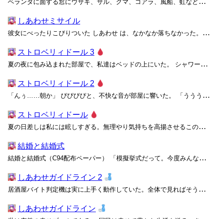
ベランダに面する窓にウサギ、サル、クマ、コアラ、風船、虹などのかわいいイラストが貼り付けられたレンガ調タイルの住宅 「ねぇ、ナナロク。そろそろ、子供作らない？」 「またその話？」 「センターがうるさいんだってば、ずっと」 私が76784291739271号に子供をせがむの...
しあわせミサイル
彼女にべったりこびりついた
しあわせ
は、なかなか落ちなかった。思い出してみると、私たちのエリアは特にＨＰＳが良かったし、どうしようもない副作用なのだろう。 「お姉ちゃん、花火綺麗だね！」 ポップな絵柄の手持ち花火が、長い火花を出してよく光る。妹はその真っ赤...
ストロベリィドール 3
夏の夜に包み込まれた部屋で、私達はベッドの上にいた。 シャワーを浴びているうちに長くなると思っていた雨はもう止んでいたらしく、辺りはすっかり静まっている。陽が沈んだ後はエアコンの動きも弱くなって、隣の部屋も静寂を保っていることだろう。 向かい合ってベッドにぺたりと座る二人。自...
ストロベリィドール 2
「んぅ……朝か」 ぴぴぴぴと、不快な音が部屋に響いた。 「ううううう……」 私は呻きながら何度かスマートフォンをいじくりまわすけれど、とうとうそれが原因ではないことを思い出し、煩わしい音を発する銀の目覚まし時計をぱしりと叩く。 「暑い……べとべとする……」 夏の目覚めは...
ストロベリィドール
夏の日差しは私には眩しすぎる。無理やり気持ちを高揚させるこの陽光は、大事にしなきゃいけないものを全部隠してしまうから。 電車に一時間ほど揺られ、私の目的地を告げるアナウンスを聞く。駅のホームに降り立つと、既に待ち合わせの時間からは幾分過ぎていた。 休日の昼下がりとは言え、この...
結婚と結婚式
結婚と結婚式（C94配布ペーパー） 「模擬挙式だって。今度みんなで行ってみない？」 マヤが放課後に持ってきた週末の予定は、いつものとはかなり方向性が違っていた。差し出されたパンフレットには、ウェディングチャペルの写真と共に「二人の夢、永遠に」とおしゃれなフォントが踊っている。...
しあわせガイドライン 2
居酒屋バイト判定機は実に上手く動作していた。全体で見ればそうだろう。 私が持っている「しあわせガイドライン」には、こう書いてある。 幸せなみなさんのうち、満十八歳になった人は一ヶ月以内に職業適性テストを受けなければなりません。適性テストには当日のテスト結果に加え、これまでの学...
しあわせガイドライン