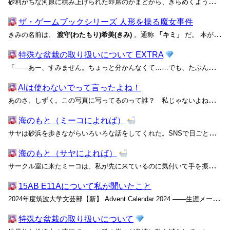
砂利がちな河原に積み上げられた即席のかまどから、きらめくような火の粉と共に七色の炎が上がる。これが夜明け前の河川敷には似合わない奇妙な焚き火であることは、誰の目にも明らかだった。 よく乾いた細い薪で作られた祭壇の一番上にくべられているのは、混紡のサージ織で仕立てられたブレザーだ...
ザ・ゲームブックシリーズ 人形を操る魔女事件
きみの名前は、
渡守(わたもり)希美(きみ)
。通称
「キミ」
だ。 本が好きで、遊ぶことも好き、元気が取り柄の、ごく普通の四年生だ。 さて、町のあちこちで人形がひとりでに姿を消してしまった「消えた人形事件」...
特殊な盆栽の取り扱いについて EXTRA
「――あー、すみません。ちょっと分かんなくて……でも、たぶん面白いです！」 「どちらをお探しですか？ あ、催眠モノならこっちの箱にまとめてありますので」 上から「えらべる！同人誌詰め合わせセット」というラベルを貼った古い段ボール箱を差し出すと、大きなリュックを背負った黒いシャ...
AIは使わないでって言ったよね！
あのさ、しずく。この写真に写ってるのって誰？ 私じゃないよね。見たことない人だけど、もしかして浮気してる？ ここのイルミネーション、昨日2人で行ったばっかりなのに。今日は別の女を連れて行ったんだね。そんなに気に入ったなら、私と行けばいいじゃん。今日クリスマスだよ？ なんで言ってく...
海のもと（ミーコによれば）
サヤは砂浜を歩きながらいろいろな話をしてくれた。SNSで日ごと入れ替わるトレンドニュースの話はあんまり面白くないけど、サヤが私に向かって話してるってだけで、二人で海辺を歩いているだけで楽しい。陸に向かって吹き付ける風はすこぶる強く、星空が映る水面では光がぐるぐるに混ざっていた。ご...
海のもと（サヤによれば）
サークル室に来たミーコは、私が先に来ているのに気付いて手を振った。ブラウンのボアブルゾンと白いアランニットの柔らかさが、はっきりしたコントラストで縁取られて彼女を包んでいる。この下に同性の私でさえ包み込まれたくなる大きな胸が隠れていることは、少なくとも夏合宿に来たことがある部員た...
15AB E11Aについて私が聞いたこと
2024年度筑波大学文芸部【新】 Advent Calendar 2024 ――生涯メールアドレスのトラブルについて、もう一つお伝えしなければいけないことがあります。そうです。利用容量超過の件です。さっきあなたは写真のバックアップでドライブを既に100GB以上使っていて、どこに...
特殊な盆栽の取り扱いについて