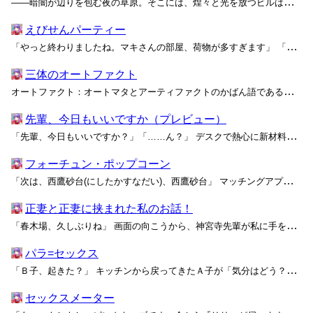
――暗闇が辺りを包む夜の草原。そこには、煌々と光を放つビルはおろか、わずかに道を照らす街灯さえどこにも見当たらない。少しずつ前に進む
えびせんパーティー
「やっと終わりましたね。マキさんの部屋、荷物が多すぎます」 「ふふ、ごめんね。でも、手伝ってくれてありがとう」 昼前までにすっかり荷物を運び出した私たちは、引っ越しの大きなトラックの音が聞こえなくなるまで、なんとなく外階段の踊り場から空を見上げていました。少しずつ冬が追い出さ...
三体のオートファクト
オートファクト：オートマタとアーティファクトのかばん語である。人形が十分な意思能力を持った時代に「ドール」と呼ぶのが差別的とされたために作られたことば。 「あの、ご主人様。どうして私を選んだんですか？」「どうして……って？」「ですから！」 フローリングに正座したまま購入者を睨...
先輩、今日もいいですか（プレビュー）
「先輩、今日もいいですか？」「……ん？」 デスクで熱心に新材料の特性分析シートを仕上げている先輩に後ろから声を掛けると、肩の上くらいで短く切られたぼさぼさの銀髪がぱさりと揺れた。じっと作業を続けていた身体にまとわりついた空気が広がるように、最近買ったらしいローズの香水がふわりと...
フォーチュン・ポップコーン
「次は、西鷹砂台(にしたかすなだい)、西鷹砂台」 マッチングアプリで出会った女が待ち合わせ場所に指定した駅――保世(ほぜ)線の終着駅がおよそ二キロ四方の廃墟に続いているのを思い出したとき、私はやっと自分が騙されていたことに気付いた。久しぶりに好きな顔の女に会える！と舞い上がって...
正妻と正妻に挟まれた私のお話！
「春木場、久しぶりね」 画面の向こうから、神宮寺先輩が私に手を振る。凛とした顔立ちに、ぱっと柔らかい笑顔が浮かんだ。あの頃、放課後のおしゃべりの合間に見せていた、本当に楽しそうなときの表情だ。私を貫いてどこか遠くを見据えるような綺麗な瞳は、今でも変わらず綺麗なままそこにあった。...
パラ=セックス
「Ｂ子、起きた？」 キッチンから戻ってきたＡ子が「気分はどう？」と言って、テーブルの上にトレイを置いた。 「ちょっと、あつい……かも」 すん、と鼻を鳴らすと、数カ月の
セックスメーター