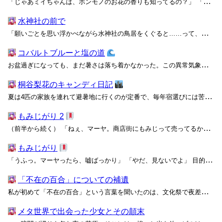
「じゃあミイちゃんは、ホンモノのお花の香りも知ってるの？」 「……うん、ちょっとだけ。でも、コスモスはあんまり匂いのしない花だったかな。鼻をよく近づけるとね、ほんの少し爽やかな香りがするの」 「へー、やっぱりホンモノはすごいね！」 ユウはまだ興奮を抑えきれないようで、目はぽ...
水神社の前で
「願いごとを思い浮かべながら水神社の鳥居をくぐると……って、昔みんなやってたじゃない？」 下校中。信号の待ち時間を持て余したシイが、横断歩道の向こうにある鳥居を指さした。シイと同じ六高の制服を着た頭一つ背の低い女子は、幼なじみのマトイである。彼女たちは同じ保育園と小・中学校で育...
コバルトブルーと塩の道
お盆過ぎになっても、まだ暑さは落ち着かなかった。この異常気象で、アンドンクラゲもアカイエカもいつの間にか絶滅危機らしい。こんな夏休みにわざわざ外に出かけるなんて、無謀な挑戦を売りにする動画投稿者くらいしかいないだろう。しかし、今から私は無謀にもそんな挑戦を強いられることになる。部...
桐谷梨花のキャンディ日記
夏は4匹の家族を連れて避暑地に行くのが定番で、毎年宿選びには苦労している。愛犬や愛猫と一緒に宿泊できるオプションをアピールするホテルは最近では珍しいものではないが、私のようにロコスタル・フェリステルスと暮らしている身にはまだ不便なことが多い。それも4匹も、だ。 ロコスタル・フェ...
もみじがり 2
（前半から続く） 「ねぇ、マーヤ。商店街にもみじって売ってるかなぁ？」 その夜、家に帰ってきたアリスは開口一番困り顔でこんなことを言い出した。最近の定番になっていた真っ白なフリルブラウスには、日替わりで花を模したレジンのブローチが飾られている。今日は透明感のあるオレンジのガー...
もみじがり
「うふっ。マーヤったら、嘘ばっかり」 「やだ、見ないでよ」 目的地の上中稲(かみなかい)駅まであと五分ほど。昼過ぎの到着予定を知らせるアナウンスを聞いてお手洗いに向かっていたアリスが、私のエアロ・スクリーンを覗き込んでから対面の席に戻った。どうやら共有設定を切るのを忘れていた...
「不在の百合」についての補遺
私が初めて「不在の百合」という言葉を聞いたのは、文化祭で夜差さんが私のクラス展示を見ていたときだった、と思う。 イベントに対するやる気も結束もない私たちのクラスが文化祭の展示として選んだのは、休憩所兼写真展という、いかにも準備や運営に手間がかからない省エネ企画だった。しかも選ん...
メタ世界で出会った少女とその顛末