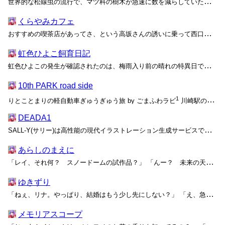
世界的な松線虫の流行で、マツ科の樹木が急速に数を減らしていた。高砂地区の盆栽協会によれば、地域内の七十パーセントの松柏類が枯れ、残りの三十パーセントのうち半分には生育への影響が出ている。盆栽はこの開発過剰な都市で緑を所有するほぼ唯一の手段だったのもあり、人々は枯れた根張りを見て激...
くらやみカフェ
おすすめの喫茶店があってさ、という高坂さんの誘いに乗って西口から十分ほど歩いていると、飲食店が密集する路地に出た。西口を出て高架をくぐり、左に曲がってから三つ目の交差点で右へ……さらに何度か外せない曲がり角があったがもう忘れてしまった。左右のビルからにょきにょきと生えた色とりどり...
虹色ひよこ飼育日記
虹色ひよこの発生が確認されたのは、梅雨入り前の晴れの特異日である六月一日のことである。これはSNSで初めて虹色ひよこの動画がアップロードされた数日前にあたるが、投稿を元にした学内新聞サークルの取材によって大々的にこの日付が発生日として喧伝されたのだ。今日も昨日も「虹色 ひよこ」あ...
10th PARK road side
1
りとことまりの軽自動車ぎゅうぎゅう旅 by ごまふわラビ
川崎駅の西口乗降所で腕時計を見ながら迎えを待っていたまりが、突然目の前に止まった車に少し身構えたのは、その小さな白い軽自動車の姿が彼女の予想からかけ離れていたせいだ。既に約束の10時からは20分...
DEADA1
SALL-Y(サリー)は高性能の現代イラストレーション生成サービスである。現代イラストレーションというのは――公式サイトによれば――現実世界を非常に精巧に再現した写真でもなく、歴史と伝統を重ねたハイアートの再生産でもなく、現代的な「生きた」ポップな絵柄の総体らしい。ここで「生きた...
あらしのまえに
「レイ、それ何？ スノードームの試作品？」 「んー？ 未来の天気が分かる高性能なひみつ道具だよ」 数十分前に夕食係としてキッチンに送り出したはずのレイがなかなか戻ってこないので様子を見に行くと、細長くて透明な瓶に白い結晶が沈んだ液体をちょうど詰め終わるところだった。本来はまな...
ゆきずり
「ねぇ、リナ。やっぱり、結婚はもう少し先にしない？」 「え、急にどうしたの。明日あいさつに行くって、もう言ってあるんでしょ？」 「それは、そうだけど……」 突然そう切り出されて困惑するリナは、赤ペンでマルをつけながら読み進めていた旅行雑誌をソファに放り投げてから、キッチンに...
メモリアスコープ