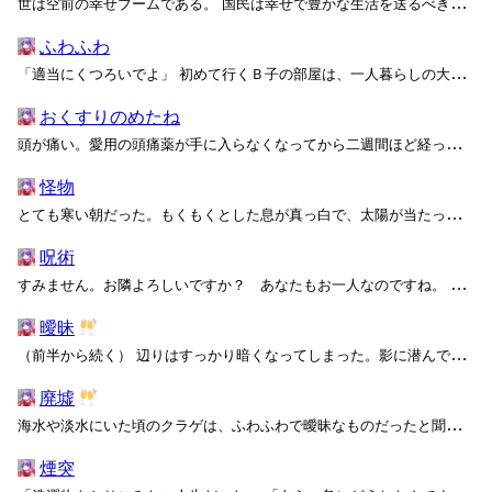
世は空前の幸せブームである。 国民は幸せで豊かな生活を送るべきだとされ、その実現を最優先とする政策が続いた。その目標から外れた生き方は非道徳的なものとしてしばしば批判され、国だけでなく周囲からも白い目を向けられてしまう。何が幸せで、どうすると豊かなのかを国が決定する時代に入った...
ふわふわ
「適当にくつろいでよ」 初めて行くＢ子の部屋は、一人暮らしの大学生のそれにしては綺麗だった。少なくとも、同じ一人暮らしの女子大生の私の部屋よりは整っている。フローリングの床に、ガラスのテーブルとクローゼットと、本棚にベッド。それと、もう一つある黒い棚の上に四十センチほどの水槽が...
おくすりのめたね
頭が痛い。愛用の頭痛薬が手に入らなくなってから二週間ほど経った。変だなぁ、とぼんやり思いながら日々を過ごしている。頭が痛い。 私は時々、妙な頭痛に悩まされている。 朝起きると、ぴりっとした刺激の後に頭の芯からずんとした痛みが漏れ出す。その痛みがぐるぐる脳を回っていく感覚が、た...
怪物
とても寒い朝だった。もくもくとした息が真っ白で、太陽が当たってよく輝いている。 「ハカセがね、本当は私は人間じゃないって言うの」 Ｂ子が急にそう言った。いつもより小さくて不安そうで、絞り出したような声だ。歩きながら誤魔化すように、私に聞こえないふりをする余地があるように。 ...
呪術
すみません。お隣よろしいですか？ あなたもお一人なのですね。 そうですね。少し気になったというか、昔の知り合いとよく似ていましたので。 聞きたい、ですか？ 別にかまいませんが、すごく面白い話ではないのです。ただ、呪術から抜け出せない滑稽な大人のお話ですから。いいですか？ それ...
曖昧
（前半から続く） 辺りはすっかり暗くなってしまった。影に潜んで動かなかったクラゲの群れもすっかり自由に動き出し、夜の空気が一帯を支配する。そろそろ夜露を凌げるような場所を見つけないと、闇に飲まれて死んでしまいそうだわ。 それにしても、霧が強い。少し歩くと顔がほんのり湿るという...
廃墟
海水や淡水にいた頃のクラゲは、ふわふわで曖昧なものだったと聞いています。そうですね……少なくとも、わざわざナイフで切り刻む必要はなかったのでしょう。 クラゲは全て絶滅してしまいました。私たちも、いつか絶滅するのでしょうか？ 高架の終点からさらに少し北上すると、中心市街地らしき...
煙突