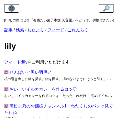
お越しの際はぜひ「有職たい菓子本舗 天音屋」へどうぞ。羽根付きたい焼き
[PR]
記事
検索
おたより
フィード
ごれんらく
lily
フィード:lily
をご利用いただけます。
せんぱいと黒い羽毛と
机の引き出しに鍵を挿す。鍵を回す。揺れないようにそっと引く。八角形の黒いビスケット缶が、白いハンカチを下敷きにして真ん中に置かれている。息を止める。私はその缶を両手で挟むように少し持ち上げてから、ふと気配を感じて缶を置いた。ゆっくりと引き出しを奥に戻す。おそるおそる振り返る。誰も...
おいしいイルカカレーを作るコツ♡
おいしいイルカカレーを作るコツは、たったこれだけ！ 初めてイルカ肉を調理する人にありがちなのが、下処理の大切さを軽視した失敗です。知らないお肉を全て「鶏肉みたいな味」だと思う人もいますが、ミオグロビンは肉の色を決めると同時に―― 「先輩、野菜切り終わりましたけ、ど……うわ、く...
高松志乃のお嬢様チャンネル1「わたくしのパンツ見て
たわね！」