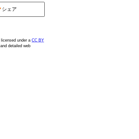
シェア
e licensed under a
CC BY
, and detailed web