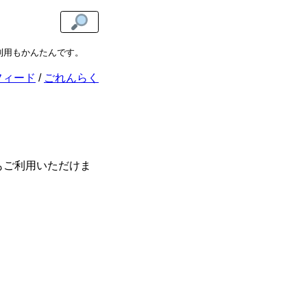
利用もかんたんです。
自由な写真素材なら
アマネイメージズ
をご利用くださ
フィード
ごれんらく
もご利用いただけま