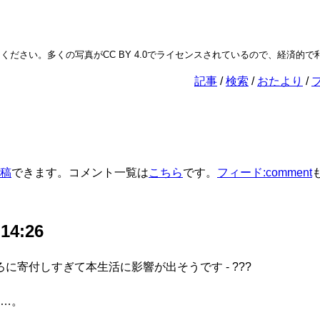
ださい。多くの写真がCC BY 4.0でライセンスされているので、経済的で
記事
検索
おたより
稿
できます。コメント一覧は
こちら
です。
フィード:comment
 14:26
に寄付しすぎて本生活に影響が出そうです - ???
…。