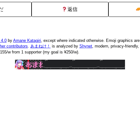
だ
返信
 4.0
by
Amane Katagiri
, except where indicated otherwise. Emoji graphics ar
ther contributors
.
あまねけ！
is analyzed by
Shynet
, modern, privacy-friendly
155/w from 1 supporter (my goal is ¥250/w).