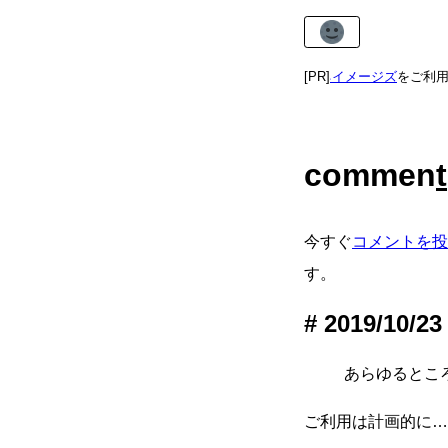
自由な写真素材なら
アマネイメージズ
[PR]
をご利用く
commen
t
今すぐ
コメントを投
す。
2019/10/23
あらゆるところ
ご利用は計画的に…