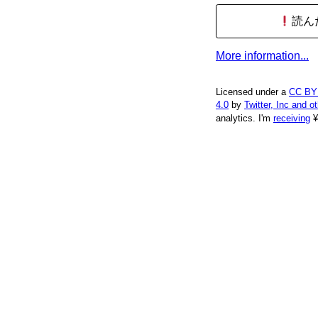
読ん
More information...
Licensed under a
CC BY
4.0
by
Twitter, Inc and o
analytics.
I'm
receiving
¥