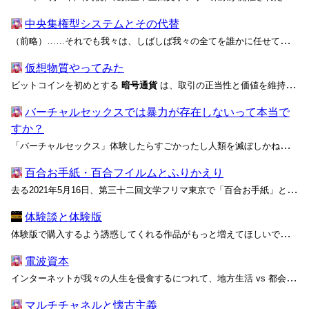
中央集権型システムとその代替
（前略）……それでも我々は、しばしば我々の全てを誰かに任せているのです！ さらに悪いことに、それを誰に任せるか、あるいはどのように任せるかさえ指定できないことがあります。もちろん、これは非常に醜い現実であり、中央集権型のあらゆるサービスやシステムはいつでも妥協の末に選択されるべき...
仮想物質やってみた
ビットコインを初めとする
暗号通貨
は、取引の正当性と価値を維持し続けるために大量の電力と多くのストレージを消費することから、今日まで環境負荷の観点から強い批判を受け続けている。そのため、環境負荷を抑えつつ非中央集権的なネットワークで円滑に資金を...
バーチャルセックスでは暴力が存在しないって本当で
すか？
「バーチャルセックス」体験したらすごかったし人類を滅ぼしかねないと思った話という記事を読み、いくつか感想をツイートしたところ、著者であるバーチャル美少女のねむ氏から直接リプライをいただいたので、気付いたことをまとめておく。
百合お手紙・百合フイルムとふりかえり
去る2021年5月16日、第三十二回文学フリマ東京で「百合お手紙」と「百合フイルム」というたのしい企画をやりましたが、あんまり上手に宣伝できなかったのでここで供養します。 ある少女が友人に宛てたお手紙を模したかわいい封筒セットです。小さな物語をやさしい香りに乗せてお届けします。...
体験談と体験版
体験版で購入するよう誘惑してくれる作品がもっと増えてほしいですね。 DLsiteのようなダウンロード販売サイトにおいて、マンガ、同人CG集、同人音声、ゲームなどの
電波資本
インターネットが我々の人生を侵食するにつれて、地方生活 vs 都会生活の不毛な論争が激しくなっている。これは、インターネットが我々の物理的な距離概念を狂わせ、無効化してしまうせいだ。本来であれば知ることさえ難しい、あるいは不可能だったはずの離れた場所での暮らしぶりが、まるで隣家の...
マルチチャネルと懐古主義