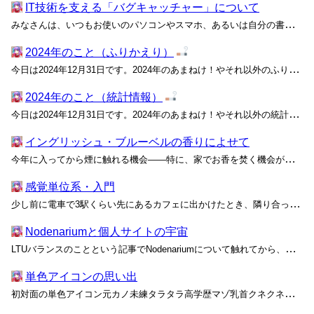
IT技術を支える「バグキャッチャー」について
みなさんは、いつもお使いのパソコンやスマホ、あるいは自分の書いたソフトウェアに不具合が起こったらどのように直していますか？ じっくり調査して原因を特定するのが正攻法ですが、いつも上手くいくとは限りません。今日は、私が半年ほど前から使っている画期的なメソッドを紹介します！ ITサ...
2024年のこと（ふりかえり）
今日は2024年12月31日です。2024年のあまねけ！やそれ以外のふりかえりをお送りします。統計情報もあります。 原宿にあるPARKというショップが、5月21日に10周年を迎えました。私は2017年のアニメURAHARAでりと・ことこ・まりの世界（URAHARAとその原作であ...
2024年のこと（統計情報）
今日は2024年12月31日です。2024年のあまねけ！やそれ以外の統計情報をお送りします。ふりかえりもあります。 2024年は29本の記事をかきました。2022年は11本、2023年は14本だったので、3年連続の増加トレンドを示しています。記事数で見れば、昨年の倍の記事をかい...
イングリッシュ・ブルーベルの香りによせて
今年に入ってから煙に触れる機会――特に、家でお香を焚く機会が増えていて、短いまたは長いスティック型か、数センチ程度のコーン型のものをいくつか揃えている。比較的細長い練った香であれば線香と呼ぶのが適当だろうが、SATYA サイババ ナグチャンパは細い竹ひごに香料が塗りつけてある製品...
感覚単位系・入門
少し前に電車で3駅くらい先にあるカフェに出かけたとき、隣り合った席――隣ではなく、ステンドグラスの間仕切りを挟んだ向こう側で、背中合わせと言った方が近いかもしれない――の5～6人のグループが大騒ぎしていた。私が休日に出かける少し遠くのカフェに求めるものは、ある程度の静けさや穏やか...
Nodenariumと個人サイトの宇宙
LTUバランスのことという記事でNodenariumについて触れてから、もう半年以上が経ちました。記事を書いた当初は2つか3つくらいの個人サイトしか紹介されていませんでしたが、11/1時点では6つのサイトが名を連ねていました。しばらく気付かなかったのですが、記事を公開して1週間ほ...
単色アイコンの思い出
初対面の単色アイコン元カノ未練タラタラ高学歴マゾ乳首クネクネ性欲童貞（空手経験あり）が周りを格下だと判断して攻撃しまくるのって、散歩するたび知らん人に抱きついて腰振る犬見てるみたいで、ふつうに悲しかった。 かたぎりあまね（@amane_katagiri）:178732788267...