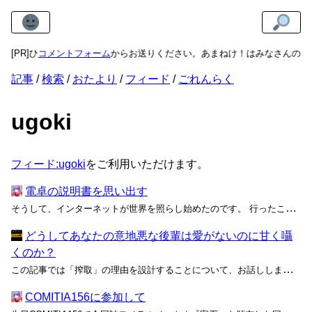
、ぜひ
[PR]
コメントフォーム
からお送りください。あまねけ！はみなさんのあた
記事
検索
おたより
フィード
ごれんらく
ugoki
フィード:ugoki
をご利用いただけます。
電卓の説明書を思い出す
そうして、インターネットが世界を照らし始めたのです。 行ったことのない街の地図、知らない遊園地の遠景写真、ずっと来たかった観光地、初めて読む小説の冒頭、無料配布のおもちゃカタログ、再放送で流れる商店街の紹介番組、新学期に配られる教科書、薄暗い理科準備室、やらなかったゲームの中古...
どうしてあなたの意地悪な後輩は愛がないのに甘く囁
くのか？
この記事では「搾取」の理由を設計することについて、お話しします。 2018年に搾取のススメで示したとおり、いわゆる
COMITIA156に参加して