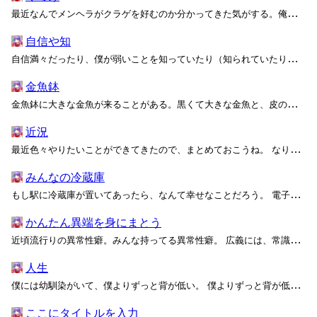
最近なんでメンヘラがクラゲを好むのか分かってきた気がする。俺がメンヘラになったのかも分からん。 クラゲのふわふわ感は良いものなんだ。ずっと見ているとふわふわになれる。スケスケで生存も危うそうなやつがなぜか泳いでいる。すごい。 食用のニクアツクラゲは危うさがない。泳ぎもたぶん速...
自信や知
自信満々だったり、僕が弱いことを知っていたり（知られていたり）するのがたまらなく好き。つまり、自分の価値を自覚しているロリはそういないということだ。反面、自分の価値を分かっているJKはたくさんいる。なぜ？ 肉体的な性的魅力のパラメータはほとんど意味がないのだろう。胸や尻、脚や制...
金魚鉢
金魚鉢に大きな金魚が来ることがある。黒くて大きな金魚と、皮の厚い金魚の糞と、それに群がるバクテリア。水が濁って嫌な臭いがした。 金魚の糞が私に降り掛かってくる。残された小さな場所で、小さな金魚は精一杯生きようとした。でも、金魚鉢からは出られない。 大きな金魚がいなくなると、や...
近況
最近色々やりたいことができてきたので、まとめておこうね。 なりたい。 あれってどうやったらなれるんですかね。 起業してからしばらくはめっちゃ尽力して、会社がデカくなってからは創業者として楽に文句言える席を必死に確保するみたいな話なのかな。アイディア早押し勝負みたいな感じで。...
みんなの冷蔵庫
もし駅に冷蔵庫が置いてあったら、なんて幸せなことだろう。 電子レンジと、湯沸し器と、それにテレビが一緒にあったらもっといい。 それらを全部、24時間いつでも使えるようにしてほしい。 なぁ、良い提案だろう？ みんなが使える耐久財が、みんなが使いやすい状態で置いてあるんだ。 ...
かんたん異端を身にまとう
近頃流行りの異常性癖。みんな持ってる異常性癖。 広義には、常識的な性道徳や社会通念から逸脱した性的嗜好（せいてきしこう）を指す。ただし、性道徳や社会通念は抽象的な概念であることから、その基準や境界線は時代や文化、個人の価値観によって多様な解釈や定義が存在している。また、それらの...
人生
僕には幼馴染がいて、僕よりずっと背が低い。 僕よりずっと背が低いのに、いつもお姉さんぶっていた。僕よりも1つ年上だから。 親同士の集まりをこっそり抜け出し、いつもふたりで遊んでいた。 女の子は男の子より成長が早いとはいうけど、彼女が僕の背を抜くことはなかった。 偉そうにし...
ここにタイトルを入力