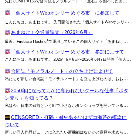
先日COMITIA156で合同誌モノラルノートⅠ『宝石』を頒布した回について、本誌の制作や即売会までの準備、当日の様子などを書き残しておきます。 モノラルノートの基本的な計画や位置付け、今後の展望については、立ち上げにあたって書かれた合同誌「モノラルノート」の立ち上げによせてが...
「個人サイトWebオンリー めぐる市」に参加して
こんにちは、あまねです。 先日開催された「個人サイトWebオンリー めぐる市」への参加準備や当日の様子、関連して思ったことについて残しておきます。 めぐる市は、「ページのデザインや構成を工夫することができ独自のコンテンツを公開することができるプログラム・サービス
あまねけ！交通量調査（2026年6月）
1
最近、Firebase Hosting
で運用しているこの個人サイト「あまねけ！」のデータ転送
「個人サイトWebオンリー めぐる市」参加によせて
こんにちは、あまねです。 2026年6月6日〜2026年6月7日開催「個人サイトWebオンリー めぐる市」の「サイト紹介」ボタンからいらっしゃったみなさん、こんにちは。そうでない方や、あるいは開催終了後のみなさんも、こんにちは。お目にかかれて嬉しいです！ 本記事では、個人サ...
合同誌「モノラルノート」の立ち上げによせて
私たちが新しい合同誌「モノラルノート」を立ち上げたのは、おおよそ2ヶ月前のことです。これは、2024年のサークル名変更や2025年の個人誌立ち上げに続く、次の10年のための取り組みだと考えています。私たちはまだ前に進めます！ しかし、2024年頃から現在にかけて私たちを取り巻く...
2050年になってもAIに奪われないクールな仕事「ボタ
ン売り」を知ってる？
私は今、日本の蔵前という町で小さなボタンショップを開いている。東京都台東区蔵前5丁目。12.8㎡の店内の中央に楢材のテーブルを置いて、さらにそれを囲むようにぐるりと商品棚が並ぶ。地元のパン屋はどこもこんな配置だった。 2050年現在、私がAIに奪われずに済んでいる仕事というのが...
CENSORED・打码・떡모あるいはザコ海苔の概念に
ついて
新しい同人作品ビューアに入れたい新機能はないかと意見を求められて、私はCENSOREDなんかどうだろうと答えた。「へー、CENSORED？ なにそれ？」ときょとんとした顔で軽くGeminiに尋ねると「ふーん、エッチな画像にわざわざ自分でモザイクを入れるんだ。アングロスフィアのキン...