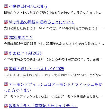
小動物以外ぜんぶ食う
日頃からストレスを溜めて現代社会を生き抜いているみなさまにおかれましては、時折ふとこんなことを考えてしまうはずです。 「あぁ、小動物を手に乗せて撫でたい……気分が乗ってきたら食べてしまいたい……」 ……なんて。どうですか？ 当たった？ 当たってない？ どっち？ はっきりしませ...
AIで作品の周縁を埋めることについて
先日公開したあまねけ！AI 2025では、2025年末時点でのあまねけ！におけるAIの活用方法について記録を残しました。この中では、可能性を収束させるという意味での本来の執筆は人間が行うものとし、要約および分析という新たな可能性を要求しない作業をAIに任せていく旨を記載しています...
2025年のこと
今日は2025年12月31日です。2025年のあまねけ！やそれ以外のふりかえりをお送りします。 2025年は、変天美音シリーズを立ち上げた最初の年です。変天美音はみなさんがあまねけ！を所有するための手段の一つであって、紙の文庫本として確かにあなたの手に渡ります。Dockerイメ...
あまねけ！AI 2025
2025年末時点でのあまねけ！におけるAIの活用方法について、必要な範囲でまとめます。 この記事は、数年にわたって通用する知見や洞察を提供する目的ではなく、未来のある時点から現在の思考や体感を確認できるようにするためのものです。AIの利活用の正当性を主張したり、明日から使える誰...
消費の嬉しさ・ベストバイ2025
こんにちは、あまねです。これまであまねけ！ではやったことがなかったベストバイ――買ってよかったものを並べていく――記事をお送りします。みなさんの参考になるところがあるといいですね。 冬のお風呂の時間、つまらないって思ってませんか？ クナイプ バスソルト サンダルウッドの香りなら...
アーモンドフィッシュはアーモンドとフィッシュを食
った方がうまい
アーモンドフィッシュといえば、小魚とアーモンドを組み合わせたおやつ、間食、おつまみの定番である。魚またはナッツ、あるいはその両方が嫌いでなければ一度くらいは食べたことがあるはずだ。 きっと、あなたは今こんなアーモンドフィッシュを思い浮かべている: 特にこの縦に6分割された細長...
数学Aコラム「南京錠のセキュリティ」