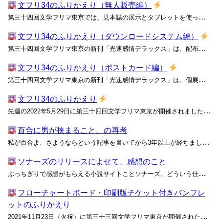
文フリ34のふりかえり（無人販売編）
第三十四回文学フリマ東京では、見本誌の展示とタブレットを使った注文システムを1ブースにまとめた無人販売風の展示を行いました。このシステムは、主にFlutterで書かれた注文アプリとPython（Tornado）で書かれた注文サーバーで構成されています。 この記事では、変態美少女...
文フリ34のふりかえり（ダウンロードシステム編）
第三十四回文学フリマ東京の新刊「光速感情デラックス」は、配布用のポストカードに記載されたQRコードからPDF版をダウンロードできるシステム（ダウンロードリンク方式）を採用しました。実はEPUB版を頒布する計画も出ているのですが、まだ必要な作業が残っています。 今回の配布方法を実...
文フリ34のふりかえり（ポストカード編）
第三十四回文学フリマ東京の新刊「光速感情デラックス」は、個展の告知はがきのようなワクワク感のあるすてきなポストカードでPDF版の頒布を行いました。実はEPUB版を頒布する計画も出ているのですが、諸都合との兼ね合いでもう少しかかりそうです。みなさんはEPUBが好きですか？ この記...
文フリ34のふりかえり
先週の2022年5月29日に第三十四回文学フリマ東京が開催されました。僕も例年通り変態美少女ふぃろそふぃ。として参加し、いろいろな企画を行ったので概要を記しておこうと思います。 今回は「光速感情デラックス」というタイトルの合同誌を新刊として頒布しました。 「光よりずっと向こう...
百合に男が挟まること、の再考
私が百合よ、さようならという記事を書いてから3年以上が経ちましたが、まだ、たまに百合について考えることがあります。 百合とはなんだったでしょうか？ 私たちはなぜ連帯してきたのでしょうか？ 女の子二人以上の特別な関係性(親友、ライバル、先輩後輩など) Girls Love Fe...
ソナーズのリリースによせて、感想のこと
ぶっちぎりで感想がもらえる小説サイトことソナーズ、どういう仕組みなのかと思ったら読んだ作品の感想を書かないと次の作品を読めない仕組みらしくてスパルタって感じだ 1475267336026222596 ぶっちぎりで感想がもらえる小説投稿サイトこと
フローチャートボード・印刷版チケット付きパンフレ
ットのふりかえり
2021年11月23日（火祝）に第三十三回文学フリマ東京が開催された。変態美少女ふぃろそふぃ。として参加し、フローチャートボードなどの新たな展示や、新たな発行形態による新刊の頒布などを行った。ほとんどの内容はあまねけ！ニュースレター #10で述べたとおりだが、いくつか加筆して改め...