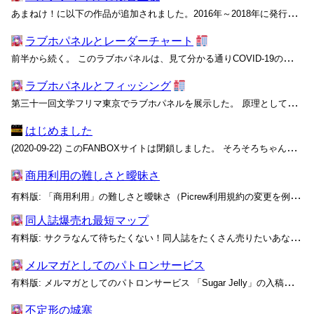
あまねけ！に以下の作品が追加されました。2016年～2018年に発行された自由文化作品のHTMLページ版（リマスター）です。読んだことがなければぜひ読んでください。 記事の作成日時は対応する自由文化作品の公開日時に合わせているため、この記事でお知らせすることにしました。 20...
ラブホパネルとレーダーチャート
前半から続く。 このラブホパネルは、見て分かる通りCOVID-19の感染対策のために作られている。本来は、自動販売機のように人手を介さずに作品を排出するシステムを想定していたが、制作時間の都合と今後の展望を考慮し、今回は感染対策の徹底を果たせる段階で終えることにした。 感...
ラブホパネルとフィッシング
第三十一回文学フリマ東京でラブホパネルを展示した。 原理としては素直なもので、
はじめました
(2020-09-22) このFANBOXサイトは閉鎖しました。 そろそろちゃんとえっちテキストやらないとなと思い、はじめました。 https://***.fanbox.cc/ 背景として、拙作の裏コースという投稿が、何らかの店舗でプレイの詳細に関する資料として持ち込まれてい...
商用利用の難しさと曖昧さ
有料版: 「商用利用」の難しさと曖昧さ（Picrew利用規約の変更を例として） Picrewというユーザー投稿型のモンタージュ系画像メーカーがある。 強い女メーカー
同人誌爆売れ最短マップ
有料版: サクラなんて待ちたくない！同人誌をたくさん売りたいあなたが知りたい爆売れ最短マップ あなたは、同人活動をしていますか？ では、同人誌を発行したことはありますか？ その同人誌を、即売会で頒布したことは？ 近年、多くの人が同人誌を発行しています。漫画、イラスト、小説...
メルマガとしてのパトロンサービス
有料版: メルマガとしてのパトロンサービス 「Sugar Jelly」の入稿を終えてから、色々とぼんやりと考えることが増えてきた。 入稿を終えて――とは言ったものの、別に毎日コンスタントに原稿に取り組んでいたわけではない（もしそうなら、もっと長大な作品にできたろう）。けれど、...
不定形の城塞