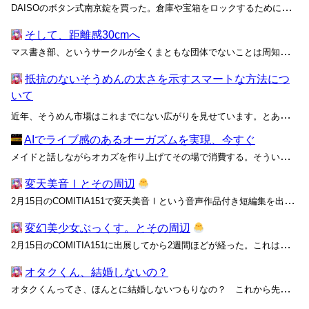
DAISOのボタン式南京錠を買った。倉庫や宝箱をロックするために買ったのではなく、そこに激安フィジェットトイがあったというだけだ。ボタンを押したり戻したりする感覚が指に響いて心地いい。 このような錠前は、一般的にプッシュボタン式南京錠とか、プッシュ式ロックと呼ばれている。8...
そして、距離感30cmへ
マス書き部、というサークルが全くまともな団体でないことは周知の事実である。しかしながら、マス書き部がその名前に比してストイックな活動をしているというのはあまり知られていない。人が一人でマスを書く、というのは思った以上に複雑である。つまり、マスを書くというのは常に自分に集中して向き...
抵抗のないそうめんの太さを示すスマートな方法につ
いて
近年、そうめん市場はこれまでにない広がりを見せています。とあるニュース
AIでライブ感のあるオーガズムを実現、今すぐ
メイドと話しながらオカズを作り上げてその場で消費する。そういうライブ感のあるオーガズムを、AIなら今すぐ実現できる―― AIは、私たちのオーガズムを支える重要な技術になりつつある。少なくとも、これからも高品質な作品の周縁を埋め尽くす二級市民ではあり続けるはずだ。 最近のSNS...
変天美音Ⅰとその周辺
2月15日のCOMITIA151で変天美音Ⅰという音声作品付き短編集を出した。音声作品はカセットテープに収録されていて、提供されている音声ファイルもここから直接録音したものである。 そもそも、①「変天美音」という名前が「変美」と「天音」の組み合わせになっていること、②「天音」が...
変幻美少女ぶっくす。とその周辺
2月15日のCOMITIA151に出展してから2週間ほどが経った。これはコミティアへの初出展で、私にとってかなり大きなイベントだったと思う。搬入規模とか売り上げではなく、私の同人活動における一つの区切りとして大きかった。 私が代表を務めているサークル「変幻美少女ぶっくす。」が今...
オタクくん、結婚しないの？
オタクくんってさ、ほんとに結婚しないつもりなの？ これから先も、ずっと？ それならよかった。 私？ 私はそろそろちゃんと相手探そうと思って、この前、アプリに登録したところ。だから、一応オタクくんにも確認しておきたくて。 わざわざ言ったことなかったけど、私たちって付き合ってな...