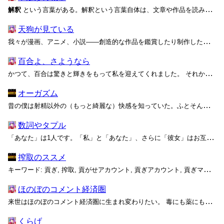
解釈
という言葉がある。解釈という言葉自体は、文章や作品を読み取って理解する取り組みや、そこで得られた内容を指している。 ただし、実際にはその用法は多岐にわたる。非常に強い権威を与えているように見せかけて、その運用は非常に稚拙ということも多い。...
天狗が見ている
我々が漫画、アニメ、小説――創造的な作品を鑑賞したり制作したりするにあたって、最初に到達するのは、「面白さ」の絶対性という誤謬です。 あなたの周りに、こういった考えを持っている人はいませんか？ このような発想は、作品の「面白さ」が作品自身で完結しており、さらに作品固有の絶対量...
百合よ、さようなら
かつて、百合は驚きと輝きをもって私を迎えてくれました。 それからやや経って、百合に対する大げさな「概念言葉」とでも言うべき表現が広まる様子を眺めながら、「百合」とは何なのかと考える機会がありました。そして、シスジェンダー女性同士の関係にこだわる無意味さについて言及を続け、いつの...
オーガズム
昔の僕は射精以外の（もっと綺麗な）快感を知っていた。ふとそんなことを思い出す。 中学生の頃だから、随分昔になる。 同じクラスに西田くんという男子がいた。僕より少し背が高く、夏になるたびよく日に焼けていた。勉強は真ん中くらいの成績で、代わりに野球がとても上手かった気がする。とは...
数詞やタプル
「あなた」は1人です。「私」と「あなた」、さらに「彼女」はお互いに区別されなければなりません。区別できないのなら、あなたに付けられた名前はおそらく無意味です。区別できない複数のmonadをまとめて新しい名前を付けるべきでしょう。 「私」と「あなた」の2人に対しては、性愛関係であ...
搾取のススメ
キーワード: 貢ぎ, 搾取, 貢がせアカウント, 貢ぎアカウント, 貢ぎマゾ, 証明のジレンマ, 惨めな物乞い, 監視カメラの部屋
ほのぼのコメント経済圏
来世はほのぼのコメント経済圏に生まれ変わりたい。 毒にも薬にもならない可愛いイラストを描いて、ほのぼのコメントをもらうんだ。そうして誰かにほのぼのを届けた気になって、誰かが死んでいくのを鈍った感覚で見守るんだ。 誹謗や中傷はありえないし、皮肉や悪意も存在しない。犯罪なんて起こ...
くらげ