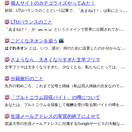
個人サイトのカテゴライズやってみた！
前回、LTUバランスのことという記事で、「あまねけ！」は私にとって「『わたし』が限りなく尊重されている、外向きの自己と内向きの自己を自由に表現できる場」であるサイトだと述べました。しかし、これはあくまで私から見た価値や意義であって、客観的な目線からはもっと違った姿に映っているかも...
LTUバランスのこと
「あまねけ！」が
というドメインで世界に公開されてから、今年で9周年になります。 振り返ってみると、あまねけ！の前身は、
ama.ne.jp
こどくなネオンを追う
はぐれネオン
とは、いつ、誰が、何のために設置したのか分からないまま点灯しているネオンである。歓楽街を離れた住宅街や公園では、ときどき不可解な場所にネオンが見つかる。彼らが放つ独特の雰囲気は、都会に生きる我々と少し似ているかもしれない。 眠らな...
さようなら、大きくなりすぎた文学フリマ
文学フリマは大きくなりすぎた。少なくとも、私たちにとっては。 自分が参加している即売会が成長するのは素晴らしいことです！ 中には、無条件でそう思う人もいるかもしれない。もちろん、来場者の立場なら――知らない人に揉まれて汗を押し付けられるのが嫌でなければ――効率よく一度にたくさん...
分籍旅行のこと
先月の初めごろ、これまで父母と姉妹（私は四人姉妹の次女なのです）と共に入っていた戸籍を抜けて新たな戸籍を作りました。いわゆる分籍というものです。 新たな本籍地には富山県下新川郡朝日町を選びました。ここには、山から川を通って流れ落ちてくるヒスイを採集できるヒスイ海岸という場所があ...
「プルトニウム回収バイト」の噂について
あなたは、プルトニウムを採集して報酬を受け取る闇バイトの噂を聞いたことがありますか？ 闇バイトと聞くと、SNSを通じて集められた若者が特殊詐欺や強盗事件の実行役として犯罪に手を染めてしまうという、最近多発している社会問題を想像するかと思います。実はこれとほぼ同時期から、廃鉱や古...
生涯メールアドレスの実質的終了によせて
筑波大学の生涯メールアドレスに付属するGoogleサービスの大幅な縮小が通知されたのは、先日12月28日のことです。この制限は、生涯メールアドレスの運用ツールであるGoogle Workspace for Educationのポリシー強化によるもので、サービス維持のための措置と説...