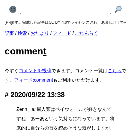
ト
できます。完成した記事はCC BY 4.0でライセンスされ、あまねけ！で
[PR]
記事
検索
おたより
フィード
ごれんらく
commen
t
今すぐ
コメントを投稿
できます。コメント一覧は
こちら
で
す。
フィード:comment
もご利用いただけます。
2020/09/22 13:38
Zenn、結局人類はペイウォールが好きなんで
すね、あーあという気持ちになっています。将
来的に自分らの首を絞めそうな気がしますが、