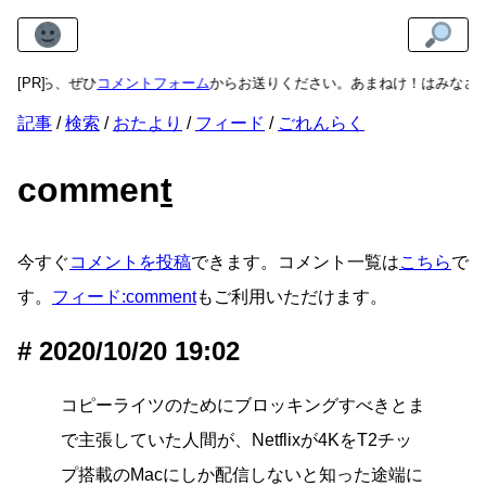
ましたら、ぜひ
[PR]
コメントフォーム
からお送りください。あまねけ！はみなさ
記事
検索
おたより
フィード
ごれんらく
commen
t
今すぐ
コメントを投稿
できます。コメント一覧は
こちら
で
す。
フィード:comment
もご利用いただけます。
2020/10/20 19:02
コピーライツのためにブロッキングすべきとま
で主張していた人間が、Netflixが4KをT2チッ
プ搭載のMacにしか配信しないと知った途端に