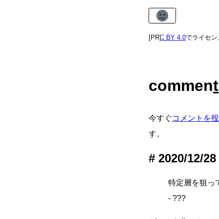
あまねけ！の記事の多くは
[PR]
CC BY 4.0
でライセンス
commen
t
今すぐ
コメントを投
す。
2020/12/28
特定層を狙っ
- ???