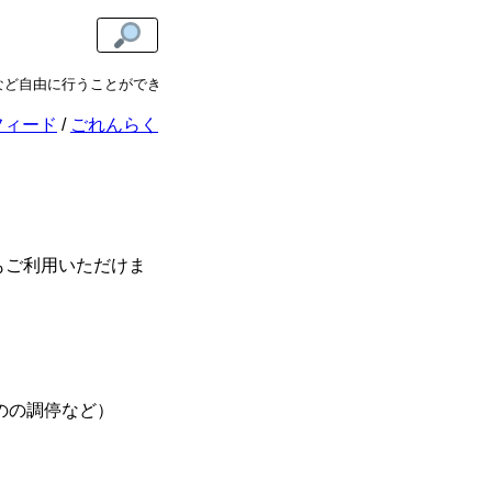
ど自由に行うことができます。
あまねけ！の記事の多くは
CC BY 4.0
でラ
フィード
ごれんらく
もご利用いただけま
のの調停など）