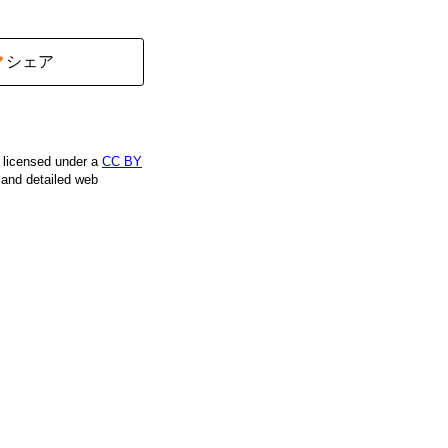
シェア
e licensed under a
CC BY
, and detailed web