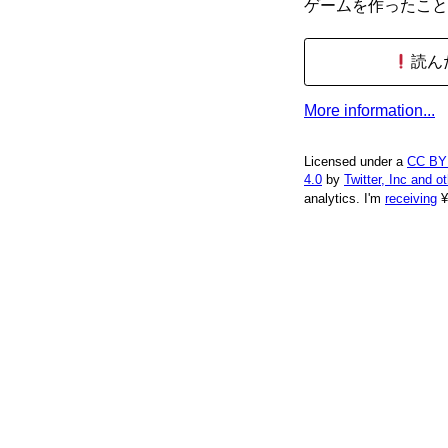
ゲームを作ったこと
読ん
More information...
Licensed under a
CC BY
4.0
by
Twitter, Inc and o
analytics.
I'm
receiving
¥