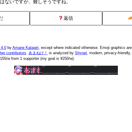
はないですが、難しそうですね。
だ
返信
 4.0
by
Amane Katagiri
, except where indicated otherwise. Emoji graphics ar
ther contributors
.
あまねけ！
is analyzed by
Shynet
, modern, privacy-friendly
155/w from 1 supporter (my goal is ¥250/w).