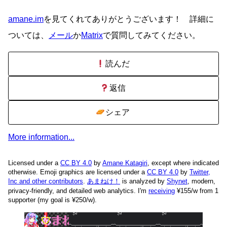
amane.im
を見てくれてありがとうございます！ 詳細に
ついては、
メール
か
Matrix
で質問してみてください。
読んだ
返信
シェア
More information...
Licensed under a
CC BY 4.0
by
Amane Katagiri
, except where indicated
otherwise. Emoji graphics are licensed under a
CC BY 4.0
by
Twitter,
Inc and other contributors
.
あまねけ！
is analyzed by
Shynet
, modern,
privacy-friendly, and detailed web analytics.
I'm
receiving
¥155/w from 1
supporter (my goal is ¥250/w).