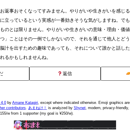
お返事おそくなってすみません。やりがいや生きがいを感じる
に立っているという実感が一番効きそうな気がしますね。でも
ものとは限りません。やりがいや生きがいの意味・理由・価値
つ」ことはその一例でしかないので、それを通じて他人とどう
脳汁を出すための趣味であっても、それについて誰かと話した
れるかもしれませんね。
だ
返信
 4.0
by
Amane Katagiri
, except where indicated otherwise. Emoji graphics ar
ther contributors
.
あまねけ！
is analyzed by
Shynet
, modern, privacy-friendly
155/w from 1 supporter (my goal is ¥250/w).