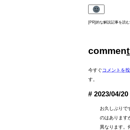
techカテゴリ
では、技術的な解説記事を読む
[PR]
commen
t
今すぐ
コメントを投
す。
2023/04/20
お久しぶりで
のはあります
異なります。何