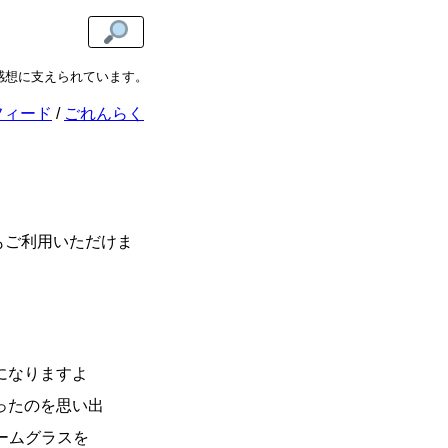
想に支えられています。
ご意見・ご感想がありましたら、ぜひ
コメントフ
フィード
ごれんらく
もご利用いただけま
になりますよ
ったのを思い出
ームグラスを