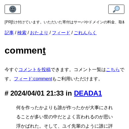
寄付
[PR]
を受け付けています。いただいた寄付はサーバやドメインの料金、取材費
記事
検索
おたより
フィード
ごれんらく
commen
t
今すぐ
コメントを投稿
できます。コメント一覧は
こちら
で
す。
フィード:comment
もご利用いただけます。
2024/04/01 21:33 in
DEADA1
何を作ったかよりも誰が作ったかが大事にされ
ることが多い世の中だとよく言われるのが思い
浮かばれた。そして、ユイ先輩のように誰に評