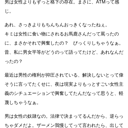
男は女性よりもずっと格下の存在。まさに、ATMって感
じ。
あれ、さっきよりもちんちんおっきくなったねぇ。
キミは女性に食い物にされるお馬鹿さんだって罵ったの
に、まさかそれで興奮したの？ びっくりしちゃうなぁ。
昔、私に男女平等がどうのって語ってたけど、あれなんだ
ったの？
最近は男性の権利が抑圧されている、解決しないとって偉
そうに言ってたくせに、夜は現実よりもっとすごい女性主
義のシチュエーションで興奮してたんだなって思うと、軽
蔑しちゃうなぁ。
男は女性の奴隷なの。法律で決まってるんだから、逆らっ
ちゃダメだよ。ザーメン我慢してって言われたら、出して