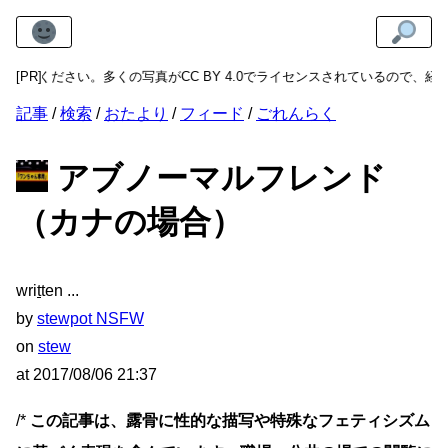
さい。多くの写真がCC BY 4.0でライセンスされているので、経済的で利
[PR]
記事
検索
おたより
フィード
ごれんらく
アブノーマルフレンド
（カナの場合）
wri
t
ten
by
stewpot NSFW
on
stew
at
2017/08/06 21:37
/*
この記事は、露骨に性的な描写や特殊なフェティシズム