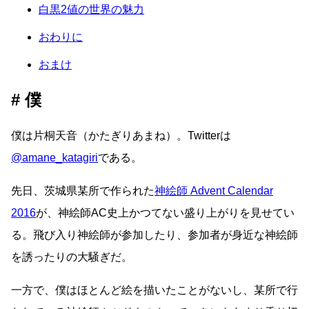
白黒2値の世界の魅力
おわりに
おまけ
僕
僕は片桐天音（かたぎりあまね）。Twitterは
@amane_katagiri
である。
先日、茨城県某所で作られた
神絵師 Advent Calendar
2016
が、神絵師AC史上かつてない盛り上がりを見せてい
る。飛び入り神絵師が参加したり、参加者が身近な神絵師
を誘ったりの大騒ぎだ。
一方で、僕はほとんど絵を描いたことがないし、某所で行