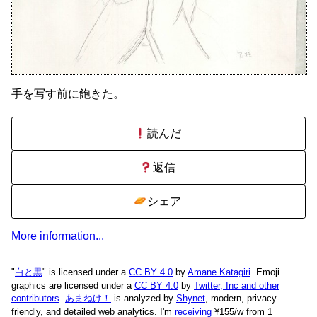
手を写す前に飽きた。
読んだ
返信
シェア
More information...
"
白と黒
" is licensed under a
CC BY 4.0
by
Amane Katagiri
. Emoji
graphics are licensed under a
CC BY 4.0
by
Twitter, Inc and other
contributors
.
あまねけ！
is analyzed by
Shynet
, modern, privacy-
friendly, and detailed web analytics.
I'm
receiving
¥155/w from 1