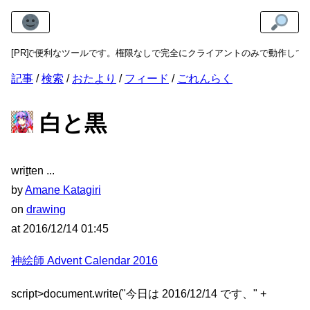
利なツールです。権限なしで完全にクライアントのみで動作して、あなたのプ
[PR]
記事
検索
おたより
フィード
ごれんらく
白と黒
wri
t
ten
by
Amane Katagiri
on
drawing
at
2016/12/14 01:45
神絵師 Advent Calendar 2016
script>document.write("今日は 2016/12/14 です、" +