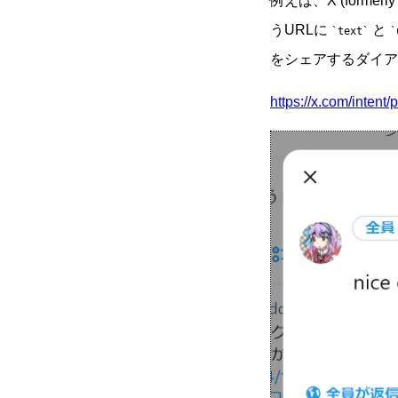
例えば、X (forme
うURLに
と
text
をシェアするダイア
https://x.com/intent