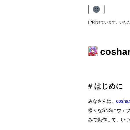
あまねけ！では広く
寄付
を受け付けています。いただいた寄
[PR]
cosh
はじめに
みなさんは、
cosha
様々なSNSにウェ
みで動作して、いつ