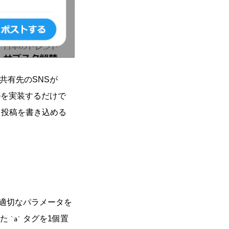
。共有先のSNSが
ルを実装するだけで
も投稿を書き込める
に適切なパラメータを
てた
タグを1個置
a