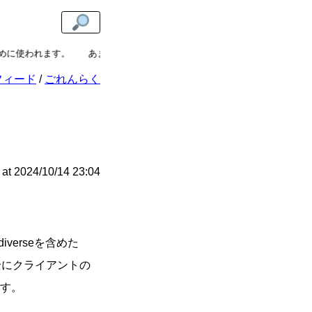
れます。
あまねけ！では広く
寄付
を受け付けています。いただいた寄付
フィード
ごれんらく
at
2024/10/14 23:04
iverseを含めた
全にクライアントの
す。