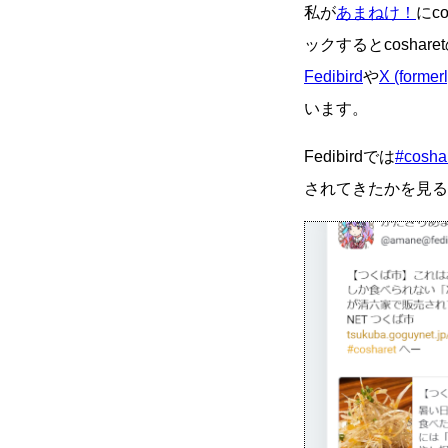
私が
あまねけ！
にc
ックするとcosh
Fedibird
や
X (formerl
います。
Fedibirdでは
#cosha
されてきたかを見る