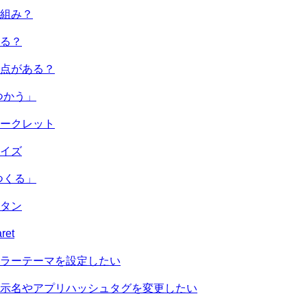
組み？
る？
点がある？
「つかう」
ークレット
イズ
「つくる」
タン
ret
ラーテーマを設定したい
示名やアプリハッシュタグを変更したい