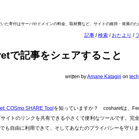
付はサーバやドメインの料金、取材費など、サイトの維持・発展のために使わ
記事
検索
おたより
aretで記事をシェアすること
wri
t
ten
by
Amane Katagiri
on
tech
ret: COSmo SHARE Tool
を知っていますか？ cosharetは、Fed
ブサイトのリンクを共有できる小さくて便利なツールです。完
でも自由に利用できて、そしてあなたのプライバシーを守りま