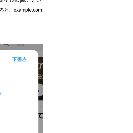
とい
om/intent/post
example.com