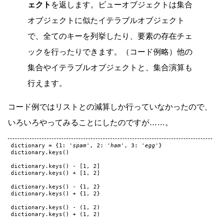
ェクト
を返します。ビューオブジェクトは集合
オブジェクトに似たイテラブルオブジェクト
で、全てのキーを列挙したり、要素の存在チェ
ックを行ったりできます。（コード例略）他の
集合やイテラブルオブジェクトと、集合演算も
行えます。
コード例ではリストとの減算しか行っていなかったので、
いろいろやってみることにしたのですが……。
dictionary
=
{
1
:
'spam'
,
2
:
'ham'
,
3
:
'egg'
}
dictionary
.
keys
()
dictionary
.
keys
()
-
[
1
,
2
]
dictionary
.
keys
()
+
[
1
,
2
]
dictionary
.
keys
()
-
{
1
,
2
}
dictionary
.
keys
()
+
{
1
,
2
}
dictionary
.
keys
()
-
(
1
,
2
)
dictionary
.
keys
()
+
(
1
,
2
)