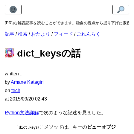
技術的な解説記事を読むことができます。独自の視点から掘り下げた素直で
[PR]
記事
検索
おたより
フィード
ごれんらく
dict_keysの話
wri
t
ten
by
Amane Katagiri
on
tech
at
2015/09/20 02:43
Python文法詳解
で次のような記述を見ました。
メソッドは、キーの
ビューオブジ
dict.keys()