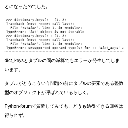
とになったのでした。
>>>
dictionary
.
keys
()
-
(
1
,
2
)
Traceback
(
most
recent
call
last
):
File
"<stdin>"
,
line
1
,
in
<
module
>
;
TypeError
:
'int'
object
is
not
iterable
>>>
dictionary
.
keys
()
+
(
1
,
2
)
Traceback
(
most
recent
call
last
):
File
"<stdin>"
,
line
1
,
in
<
module
>
;
TypeError
:
unsupported
operand
type
(
s
)
for
+
:
'dict_keys'
an
dict_keysとタプルの間の減算でもエラーが発生してしま
います。
タプルがどうこういう問題の前にタプルの要素である整数
型のオブジェクトが呼ばれているらしく。
Python-forumで質問してみても、どうも納得できる回答は
得られず。