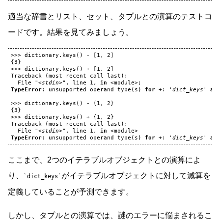
適当な辞書とリスト、セット、タプルとの演算のテストコ
ードです。結果を見てみましょう。
>>>
dictionary
.
keys
()
-
[
1
,
2
]
{
3
}
>>>
dictionary
.
keys
()
+
[
1
,
2
]
Traceback
(
most
recent
call
last
):
File
"<stdin>"
,
line
1
,
in
<
module
>
;
TypeError
:
unsupported
operand
type
(
s
)
for
+
:
'dict_keys'
an
>>>
dictionary
.
keys
()
-
{
1
,
2
}
{
3
}
>>>
dictionary
.
keys
()
+
{
1
,
2
}
Traceback
(
most
recent
call
last
):
File
"<stdin>"
,
line
1
,
in
<
module
>
TypeError
:
unsupported
operand
type
(
s
)
for
+
:
'dict_keys'
an
ここまで、2つのイテラブルオブジェクトとの演算によ
り、
がイテラブルオブジェクトに対して減算を
dict_keys
定義していることが予測できます。
しかし、タプルとの演算では、謎のエラーに悩まされるこ