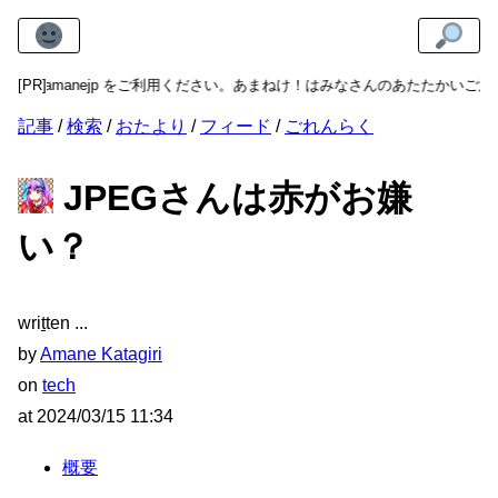
anejp をご利用ください。あまねけ！はみなさんのあたたかいご意見・ご感想
[PR]
記事
検索
おたより
フィード
ごれんらく
JPEGさんは赤がお嫌
い？
wri
t
ten
by
Amane Katagiri
on
tech
at
2024/03/15 11:34
概要