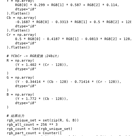
Y
=
np
.
array
(
RGB
[
0
]
*
0.299
+
RGB
[
1
]
*
0.587
+
RGB
[
2
]
*
0.114
,
dtype
=
"i8"
)
.
flatten
()
Cb
=
np
.
array
(
-
0.1687
*
RGB
[
0
]
-
0.3313
*
RGB
[
1
]
+
0.5
*
RGB
[
2
]
+
128
,
dtype
=
"i8"
)
.
flatten
()
Cr
=
np
.
array
(
0.5
*
RGB
[
0
]
-
0.4187
*
RGB
[
1
]
-
0.0813
*
RGB
[
2
]
+
128
,
dtype
=
"i8"
)
.
flatten
()
# YCbCr -> RGB変換（24bit）
R
=
np
.
array
(
(
Y
+
1.402
*
(
Cr
-
128
)),
dtype
=
"i8"
)
G
=
np
.
array
(
(
Y
-
0.34414
*
(
Cb
-
128
)
-
0.71414
*
(
Cr
-
128
)),
dtype
=
"i8"
)
B
=
np
.
array
(
(
Y
+
1.772
*
(
Cb
-
128
)),
dtype
=
"i8"
)
# 結果出力
rgb_unique_set
=
set
(
zip
(
R
,
G
,
B
))
rgb_all_count
=
256
**
3
rgb_count
=
len
(
rgb_unique_set
)
rgb_part_count
=
Counter
([