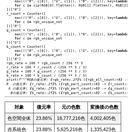
max
(((
"R"
,
c
[
0
]),
(
"G"
,
c
[
1
]),
(
"B"
,
c
[
2
])),
key
=
lambda
for
c
in
zip
(
RGB
[
0
]
.
flatten
(),
RGB
[
1
]
.
flatten
(),
RGB
[
2
]
.
])[
"R"
]
r_count
=
Counter
([
max
(((
"R"
,
c
[
0
]),
(
"G"
,
c
[
1
]),
(
"B"
,
c
[
2
])),
key
=
lambda
for
c
in
rgb_unique_set
])[
"R"
]
g_count
=
Counter
([
max
(((
"G"
,
c
[
0
]),
(
"B"
,
c
[
1
]),
(
"R"
,
c
[
2
])),
key
=
lambda
for
c
in
rgb_unique_set
])[
"G"
]
b_count
=
Counter
([
max
(((
"B"
,
c
[
0
]),
(
"R"
,
c
[
1
]),
(
"G"
,
c
[
2
])),
key
=
lambda
for
c
in
rgb_unique_set
])[
"B"
]
rgb_rate
=
100
*
rgb_count
/
256
**
3
r_rate
=
100
*
r_count
/
(
256
**
3
/
3
)
g_rate
=
100
*
g_count
/
(
256
**
3
/
3
)
b_rate
=
100
*
b_count
/
(
256
**
3
/
3
)
print
(
f
"""RGBの復元率: 
{
rgb_rate
:
.2f
}
% (
{
rgb_all_count
:
>8
}
 -> 
R  の復元率: 
{
r_rate
:
.2f
}
% (
{
rgb_part_count
:
>8
}
 -> 
{
r_count
:
>7
 G の復元率: 
{
g_rate
:
.2f
}
% (
{
rgb_part_count
:
>8
}
 -> 
{
g_count
:
>7
  Bの復元率: 
{
b_rate
:
.2f
}
% (
{
rgb_part_count
:
>8
}
 -> 
{
b_count
:
>7
対象
復元率
元の色数
変換後の色数
色空間全体
23.86%
16,777,216色
4,002,405色
赤系統色
23.88%
5,625,216色
1,335,423色