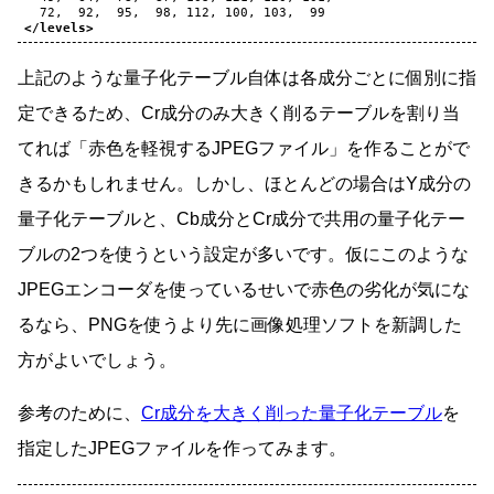
72,
92,
95,
98,
112,
100,
103,
</levels>
上記のような量子化テーブル自体は各成分ごとに個別に指
定できるため、Cr成分のみ大きく削るテーブルを割り当
てれば「赤色を軽視するJPEGファイル」を作ることがで
きるかもしれません。しかし、ほとんどの場合はY成分の
量子化テーブルと、Cb成分とCr成分で共用の量子化テー
ブルの2つを使うという設定が多いです。仮にこのような
JPEGエンコーダを使っているせいで赤色の劣化が気にな
るなら、PNGを使うより先に画像処理ソフトを新調した
方がよいでしょう。
参考のために、
Cr成分を大きく削った量子化テーブル
を
指定したJPEGファイルを作ってみます。