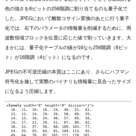
色の強さを8ビットの256階調に割り当てるのも量子化で
した。JPEGにおいて離散コサイン変換のあとに行う量子
化では、右下のパラメータの情報量を削減するために、周
波数領域ブロックを位置に応じた値で割っていきます。大
まかには、量子化テーブルの値が16なら256階調（8ビッ
ト）が16階調（4ビット）になるのです。
JPEGの不可逆圧縮の本質はここにあり、さらにハフマン
符号化を施して実際のバイナリも情報量に見合ったサイズ
になるよう圧縮します。
<levels
width=
"8"
height=
"8"
divisor=
"1"
>
16,
11,
10,
16,
24,
40,
51,
12,
12,
14,
19,
26,
58,
60,
14,
13,
16,
24,
40,
57,
69,
14,
17,
22,
29,
51,
87,
80,
18,
22,
37,
56,
68,
109,
103,
24,
35,
55,
64,
81,
104,
113,
49,
64,
78,
87,
103,
121,
120,