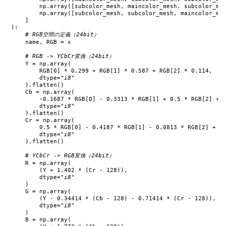
np
.
array
([
subcolor_mesh
,
maincolor_mesh
,
subcolor_me
np
.
array
([
subcolor_mesh
,
subcolor_mesh
,
maincolor_me
]
):
# RGB空間の定義（24bit）
name
,
RGB
=
x
# RGB -> YCbCr変換（24bit）
Y
=
np
.
array
(
RGB
[
0
]
*
0.299
+
RGB
[
1
]
*
0.587
+
RGB
[
2
]
*
0.114
,
dtype
=
"i8"
)
.
flatten
()
Cb
=
np
.
array
(
-
0.1687
*
RGB
[
0
]
-
0.3313
*
RGB
[
1
]
+
0.5
*
RGB
[
2
]
+
dtype
=
"i8"
)
.
flatten
()
Cr
=
np
.
array
(
0.5
*
RGB
[
0
]
-
0.4187
*
RGB
[
1
]
-
0.0813
*
RGB
[
2
]
+
1
dtype
=
"i8"
)
.
flatten
()
# YCbCr -> RGB変換（24bit）
R
=
np
.
array
(
(
Y
+
1.402
*
(
Cr
-
128
)),
dtype
=
"i8"
)
G
=
np
.
array
(
(
Y
-
0.34414
*
(
Cb
-
128
)
-
0.71414
*
(
Cr
-
128
)),
dtype
=
"i8"
)
B
=
np
.
array
(