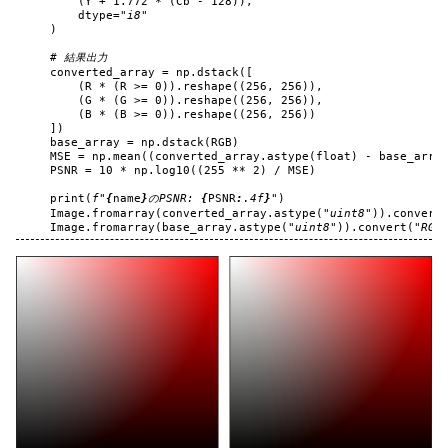
(
Y
+
1.772
*
(
Cb
-
128
)),
dtype
=
"i8"
)
# 結果出力
converted_array
=
np
.
dstack
([
(
R
*
(
R
>=
0
))
.
reshape
((
256
,
256
)),
(
G
*
(
G
>=
0
))
.
reshape
((
256
,
256
)),
(
B
*
(
B
>=
0
))
.
reshape
((
256
,
256
))
])
base_array
=
np
.
dstack
(
RGB
)
MSE
=
np
.
mean
((
converted_array
.
astype
(
float
)
-
base_arra
PSNR
=
10
*
np
.
log10
((
255
**
2
)
/
MSE
)
print
(
f
"
{
name
}
のPSNR: 
{
PSNR
:
.4f
}
"
)
Image
.
fromarray
(
converted_array
.
astype
(
"uint8"
))
.
convert
Image
.
fromarray
(
base_array
.
astype
(
"uint8"
))
.
convert
(
"RGB