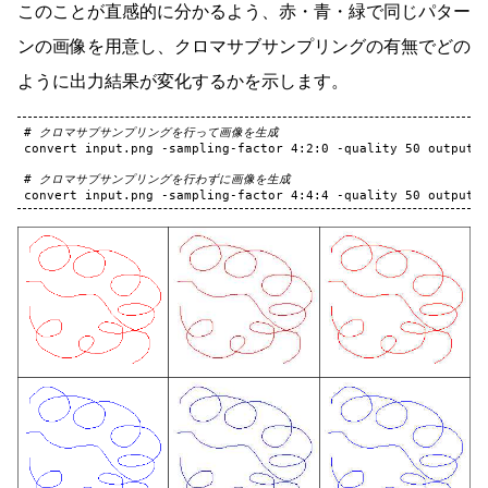
このことが直感的に分かるよう、赤・青・緑で同じパター
ンの画像を用意し、クロマサブサンプリングの有無でどの
ように出力結果が変化するかを示します。
# クロマサブサンプリングを行って画像を生成
convert
input.png
-sampling-factor
4
:2:0
-quality
50
output_4
# クロマサブサンプリングを行わずに画像を生成
convert
input.png
-sampling-factor
4
:4:4
-quality
50