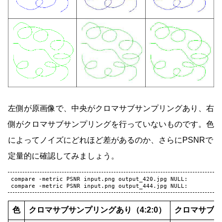
左側が原画像で、中央がクロマサブサンプリングあり、右
側がクロマサブサンプリングを行っていないものです。色
によってノイズにどれほど差があるのか、さらにPSNRで
定量的に確認してみましょう。
compare
-metric
PSNR
input.png
output_420.jpg
NULL:

compare
-metric
PSNR
input.png
output_444.jpg
色
クロマサブサンプリングあり（4:2:0）
クロマサブサ