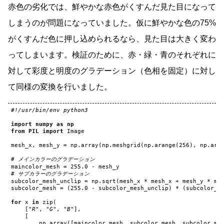
赤色の劣化では、鮮やかな赤色がくすんだ見た目になって
しまうのが問題になっていました。仮に鮮やかな色の75%
がくすんだ色に押し込められるなら、見た目は大きく変わ
ってしまいます。検証のために、赤・緑・青のそれぞれに
対して彩度と明度のグラデーション（色相を固定）に対し
て同様の変換を行いました。
#!/usr/bin/env python3
import
numpy
as
np
from
PIL
import
Image
mesh_x
,
mesh_y
=
np
.
array
(
np
.
meshgrid
(
np
.
arange
(
256
),
np
.
ara
# メインカラーのグラデーション
maincolor_mesh
=
255.0
-
mesh_y
# サブカラーのグラデーション
subcolor_mesh_unclip
=
np
.
sqrt
(
mesh_x
*
mesh_x
+
mesh_y
*
me
subcolor_mesh
=
(
255.0
-
subcolor_mesh_unclip
)
*
(
subcolor_m
for
x
in
zip
(
[
"R"
,
"G"
,
"B"
],
[
np
.
array
([
maincolor_mesh
,
subcolor_mesh
,
subcolor_me