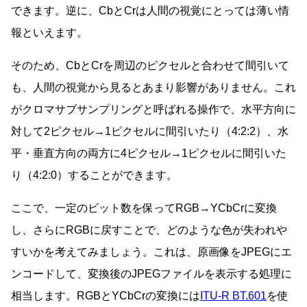
できます。逆に、CbとCrは人間の視覚にとっては薄い情
報といえます。
そのため、CbとCrを周辺のピクセルと合わせて間引いて
も、人間の視覚から見るとあまり影響がありません。これ
がクロマサブサンプリングと呼ばれる操作で、水平方向に
対して2ピクセル→1ピクセルに間引いたり（4:2:2）、水
平・垂直方向の両方に4ピクセル→1ピクセルに間引いた
り（4:2:0）することができます。
ここで、一定のビット数を保ってRGB→YCbCrに変換
し、さらにRGBに戻すことで、どのような色が失われや
すいかを考えてみましょう。これは、原画像をJPEGにエ
ンコードして、変換後のJPEGファイルを表示する処理に
相当します。RGBとYCbCrの変換には
ITU-R BT.601
を使