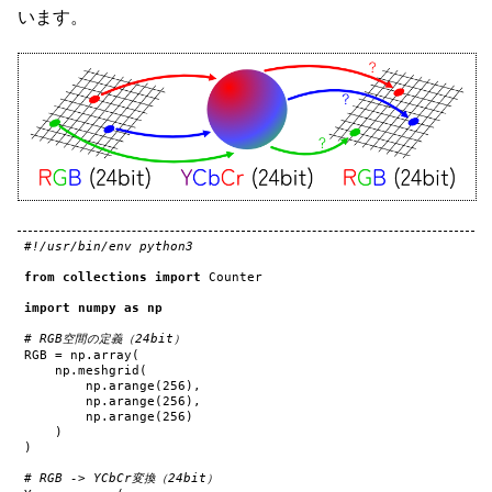
います。
#!/usr/bin/env python3
from
collections
import
Counter
import
numpy
as
np
# RGB空間の定義（24bit）
RGB
=
np
.
array
(
np
.
meshgrid
(
np
.
arange
(
256
),
np
.
arange
(
256
),
np
.
arange
(
256
)
)
)
# RGB -> YCbCr変換（24bit）