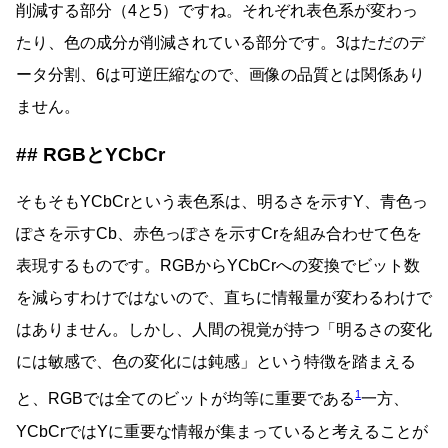
削減する部分（4と5）ですね。それぞれ表色系が変わっ
たり、色の成分が削減されている部分です。3はただのデ
ータ分割、6は可逆圧縮なので、画像の品質とは関係あり
ません。
RGBとYCbCr
そもそもYCbCrという表色系は、明るさを示すY、青色っ
ぽさを示すCb、赤色っぽさを示すCrを組み合わせて色を
表現するものです。RGBからYCbCrへの変換でビット数
を減らすわけではないので、直ちに情報量が変わるわけで
はありません。しかし、人間の視覚が持つ「明るさの変化
には敏感で、色の変化には鈍感」という特徴を踏まえる
1
と、RGBでは全てのビットが均等に重要である
一方、
YCbCrではYに重要な情報が集まっていると考えることが