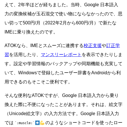
えて、2年半ほどが経ちました。当時、Google 日本語入
力の変換候補が玉石混交で使い物にならなかったので、思
い切って500円/月（2022年2月から600円/月）で新たな
IMEに乗り換えたのです。
ATOKなら、IMEとスムーズに連携する
校正支援
や
訂正学
習
を活用したり、
マンスリーレポート
を表示できたりしま
す。設定や学習情報のバックアップや同期機能も充実して
いて、Windowsで登録したユーザー辞書をAndroidから利
用できるのもそこそこ便利です。
そんな便利なATOKですが、Google 日本語入力から乗り
換えた際に不便になったことがあります。それは、絵文字
（Unicode絵文字）の入力方法です。Google 日本語入力
では
のようなショートコードを使ったロー
:muscle: