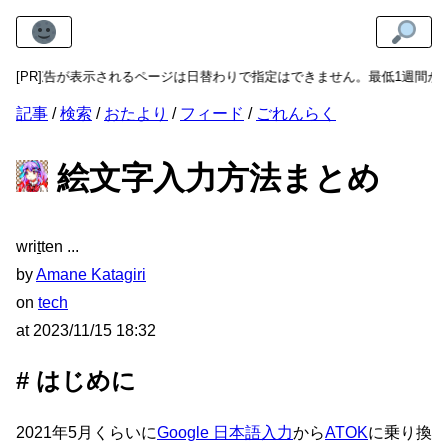
れるページは日替わりで指定はできません。最低1週間からお申し込みいた
[PR]
記事
検索
おたより
フィード
ごれんらく
絵文字入力方法まとめ
wri
t
ten
by
Amane Katagiri
on
tech
at
2023/11/15 18:32
はじめに
2021年5月くらいに
Google 日本語入力
から
ATOK
に乗り換