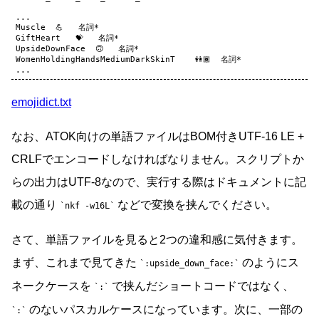
...

Muscle  💪   名詞*

GiftHeart   💝   名詞*

UpsideDownFace  🙃   名詞*

WomenHoldingHandsMediumDarkSkinT    👭🏾  名詞*

emojidict.txt
なお、ATOK向けの単語ファイルはBOM付きUTF-16 LE +
CRLFでエンコードしなければなりません。スクリプトか
らの出力はUTF-8なので、実行する際はドキュメントに記
載の通り
などで変換を挟んでください。
nkf -w16L
さて、単語ファイルを見ると2つの違和感に気付きます。
まず、これまで見てきた
のようにス
:upside_down_face:
ネークケースを
で挟んだショートコードではなく、
:
のないパスカルケースになっています。次に、一部の
: