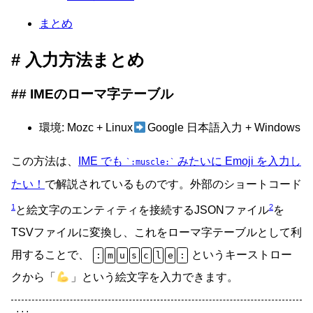
まとめ
入力方法まとめ
IMEのローマ字テーブル
環境: Mozc + Linux
Google 日本語入力 + Windows
この方法は、
IME でも
みたいに Emoji を入力し
:muscle:
たい！
で解説されているものです。外部のショートコード
1
2
と絵文字のエンティティを接続するJSONファイル
を
TSVファイルに変換し、これをローマ字テーブルとして利
用することで、
というキーストロー
:
m
u
s
c
l
e
:
クから「
」という絵文字を入力できます。
...
