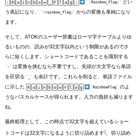
とい
:
R
a
i
n
b
o
w
_
F
l
a
g
:
：Rainbow_Flag:
う表記になり、
からの変換も単純になり
:rainbow_flag:
ます。
そして、ATOKのユーザー辞書はローマ字テーブルよりゆ
るいものの、読みが32文字以内という制限があるのでさ
らに短くします。ショートコードであることを識別する
は変換を挟むなら不要ですし、先頭が大文字なら単語
:
を区切る
も余計です。これらを削ると、単語ファイル
_
に示した
のよ
R
a
i
n
b
o
w
F
l
a
g
RainbowFlag
うなパスカルケースが得られます。入力の負担も減ります
ね。
最終処理として、この時点で32文字を超えているショー
7
トコードは32文字になるように切り詰めます
。切り詰め