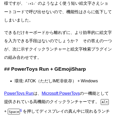
様ですが、
のようなよく使う短い絵文字さえショ
:+1:
ートコードで呼び出せないので、機能性はさらに低下して
しまいました。
できるだけキーボードから離れずに、より効率的に絵文字
を入力できる手段はないのでしょうか？ その答えの一つ
が、次に示すクイックランチャーと絵文字検索プラグイン
の組み合わせです。
PowerToys Run + GEmojiSharp
環境: ATOK（ただしIME非依存） + Windows
PowerToys Run
は、
Microsoft PowerToys
の一機能として
提供されている高機能のクイックランチャーです。
Alt
6
+
を押してディスプレイの真ん中に現れるランチ
Space