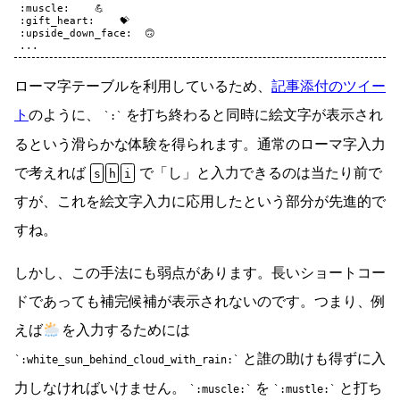
:muscle:    💪

:gift_heart:    💝

:upside_down_face:  🙃

ローマ字テーブルを利用しているため、
記事添付のツイー
ト
のように、
を打ち終わると同時に絵文字が表示され
:
るという滑らかな体験を得られます。通常のローマ字入力
で考えれば
で「し」と入力できるのは当たり前で
s
h
i
すが、これを絵文字入力に応用したという部分が先進的で
すね。
しかし、この手法にも弱点があります。長いショートコー
ドであっても補完候補が表示されないのです。つまり、例
えば
を入力するためには
と誰の助けも得ずに入
:white_sun_behind_cloud_with_rain:
力しなければいけません。
を
と打ち
:muscle:
:mustle: