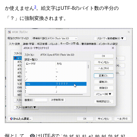
3
か使えません
。絵文字はUTF-8のバイト数の半分の
「？」に強制変換されます。
例として、
はUTF-8で
f0 9f 91 81 e2 80 8d f0 9f 97