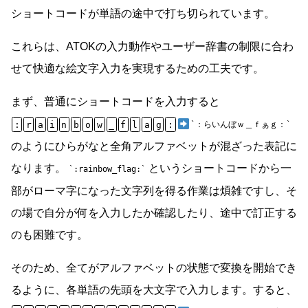
ショートコードが単語の途中で打ち切られています。
これらは、ATOKの入力動作やユーザー辞書の制限に合わ
せて快適な絵文字入力を実現するための工夫です。
まず、普通にショートコードを入力すると
:
r
a
i
n
b
o
w
_
f
l
a
g
:
：らいんぼｗ＿ｆぁｇ：
のようにひらがなと全角アルファベットが混ざった表記に
なります。
というショートコードから一
:rainbow_flag:
部がローマ字になった文字列を得る作業は煩雑ですし、そ
の場で自分が何を入力したか確認したり、途中で訂正する
のも困難です。
そのため、全てがアルファベットの状態で変換を開始でき
るように、各単語の先頭を大文字で入力します。すると、