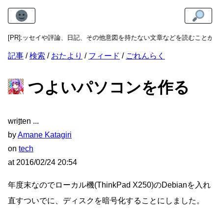
いエッセイや評論、日記、その他意図を持たない文章などを読むことができ
[PR]
記事
検索
おたより
フィード
ごれんらく
つよいパソコンを作る
wri
t
ten
by
Amane Katagiri
on
tech
at
2016/02/24 20:54
年度末なのでローカル機(ThinkPad X250)のDebianを入れ
直すついでに、ディスクを暗号化することにしました。