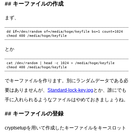
キーファイルの作成
まず、
dd
if
=
/dev/random
of
=
/media/hoge/keyfile
bs
=
1
count
=
1024
chmod
400
とか
cat
/dev/random
|
head
-c
1024
>
/media/hoge/keyfile

chmod
400
でキーファイルを作ります。別にランダムデータである必
要はありませんが、
Standard-lock-key.jpg
とか、誰にでも
手に入れられるようなファイルはやめておきましょうね。
キーファイルの登録
cryptsetupを用いて作成したキーファイルをキースロット