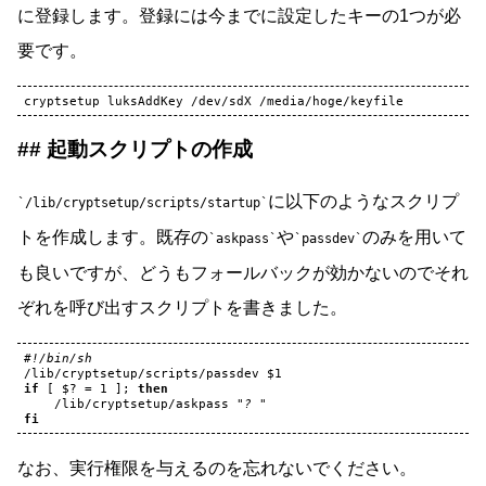
に登録します。登録には今までに設定したキーの1つが必
要です。
cryptsetup
luksAddKey
/dev/sdX
起動スクリプトの作成
に以下のようなスクリプ
/lib/cryptsetup/scripts/startup
トを作成します。既存の
や
のみを用いて
askpass
passdev
も良いですが、どうもフォールバックが効かないのでそれ
ぞれを呼び出すスクリプトを書きました。
#!/bin/sh
/lib/cryptsetup/scripts/passdev
$1
if
[
$?
=
1
]
;
then
/lib/cryptsetup/askpass
"? "
fi
なお、実行権限を与えるのを忘れないでください。